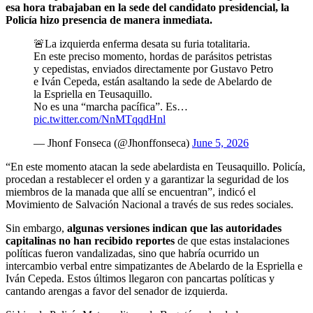
esa hora trabajaban en la sede del candidato presidencial, la
Policía hizo presencia de manera inmediata.
🚨La izquierda enferma desata su furia totalitaria.
En este preciso momento, hordas de parásitos petristas
y cepedistas, enviados directamente por Gustavo Petro
e Iván Cepeda, están asaltando la sede de Abelardo de
la Espriella en Teusaquillo.
No es una “marcha pacífica”. Es…
pic.twitter.com/NnMTqqdHnl
— Jhonf Fonseca (@Jhonffonseca)
June 5, 2026
“En este momento atacan la sede abelardista en Teusaquillo. Policía,
procedan a restablecer el orden y a garantizar la seguridad de los
miembros de la manada que allí se encuentran”, indicó el
Movimiento de Salvación Nacional a través de sus redes sociales.
Sin embargo,
algunas versiones indican que las autoridades
capitalinas no han recibido reportes
de que estas instalaciones
políticas fueron vandalizadas, sino que habría ocurrido un
intercambio verbal entre simpatizantes de Abelardo de la Espriella e
Iván Cepeda. Estos últimos llegaron con pancartas políticas y
cantando arengas a favor del senador de izquierda.