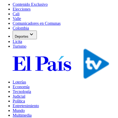
Contenido Exclusivo
Elecciones
Cali
Valle
Comunicadores en Comunas
Colombia
expand_more
Deportes
Licita
Turismo
Loterías
Economía
Tecnología
Judicial
Política
Entretenimiento
Mundo
Multimedia