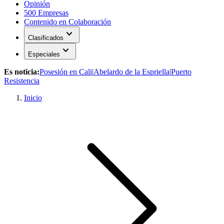
Opinión
500 Empresas
Contenido en Colaboración
expand_more
Clasificados
expand_more
Especiales
Es noticia:
Posesión en Cali
|
Abelardo de la Espriella
|
Puerto
Resistencia
Inicio