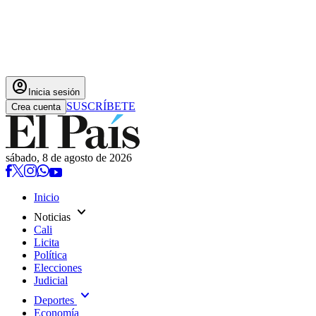
account_circle
Inicia sesión
SUSCRÍBETE
Crea cuenta
sábado, 8 de agosto de 2026
Inicio
expand_more
Noticias
Cali
Licita
Política
Elecciones
Judicial
expand_more
Deportes
Economía