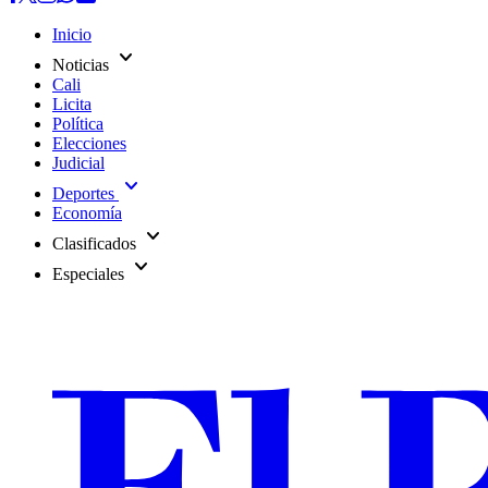
Inicio
expand_more
Noticias
Cali
Licita
Política
Elecciones
Judicial
expand_more
Deportes
Economía
expand_more
Clasificados
expand_more
Especiales