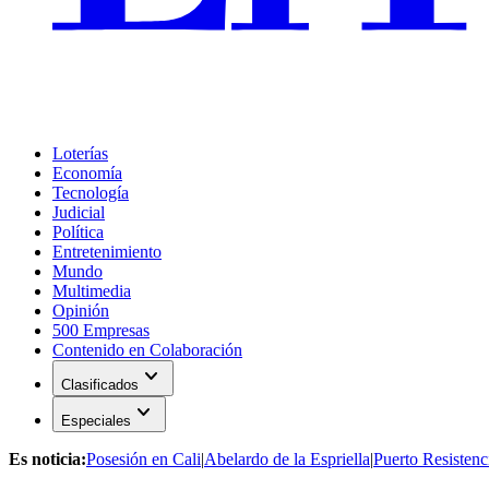
Loterías
Economía
Tecnología
Judicial
Política
Entretenimiento
Mundo
Multimedia
Opinión
500 Empresas
Contenido en Colaboración
expand_more
Clasificados
expand_more
Especiales
Es noticia:
Posesión en Cali
|
Abelardo de la Espriella
|
Puerto Resistenc