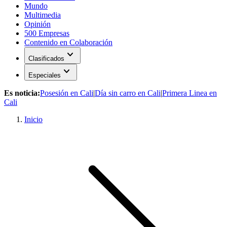
Mundo
Multimedia
Opinión
500 Empresas
Contenido en Colaboración
expand_more
Clasificados
expand_more
Especiales
Es noticia:
Posesión en Cali
|
Día sin carro en Cali
|
Primera Linea en
Cali
Inicio