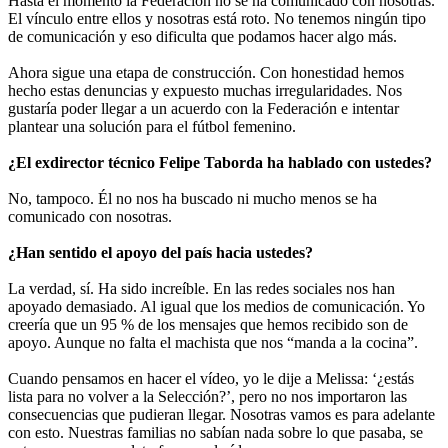
Hasta el momento la Federación no se ha comunicado con nosotras.
El vínculo entre ellos y nosotras está roto. No tenemos ningún tipo
de comunicación y eso dificulta que podamos hacer algo más.
Ahora sigue una etapa de construcción. Con honestidad hemos
hecho estas denuncias y expuesto muchas irregularidades. Nos
gustaría poder llegar a un acuerdo con la Federación e intentar
plantear una solución para el fútbol femenino.
¿El exdirector técnico Felipe Taborda ha hablado con ustedes?
No, tampoco. Él no nos ha buscado ni mucho menos se ha
comunicado con nosotras.
¿Han sentido el apoyo del país hacia ustedes?
La verdad, sí. Ha sido increíble. En las redes sociales nos han
apoyado demasiado. Al igual que los medios de comunicación. Yo
creería que un 95 % de los mensajes que hemos recibido son de
apoyo. Aunque no falta el machista que nos “manda a la cocina”.
Cuando pensamos en hacer el vídeo, yo le dije a Melissa: ‘¿estás
lista para no volver a la Selección?’, pero no nos importaron las
consecuencias que pudieran llegar. Nosotras vamos es para adelante
con esto. Nuestras familias no sabían nada sobre lo que pasaba, se