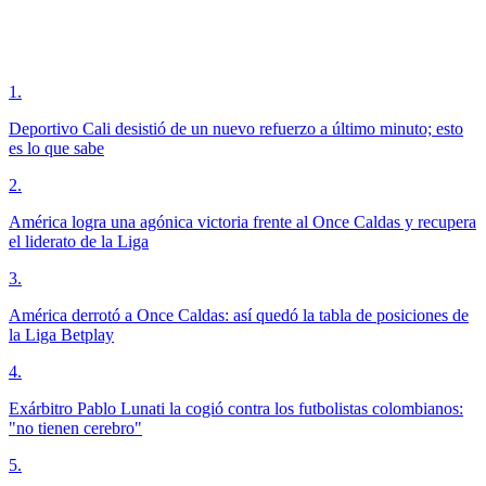
1
.
Deportivo Cali desistió de un nuevo refuerzo a último minuto; esto
es lo que sabe
2
.
América logra una agónica victoria frente al Once Caldas y recupera
el liderato de la Liga
3
.
América derrotó a Once Caldas: así quedó la tabla de posiciones de
la Liga Betplay
4
.
Exárbitro Pablo Lunati la cogió contra los futbolistas colombianos:
"no tienen cerebro"
5
.