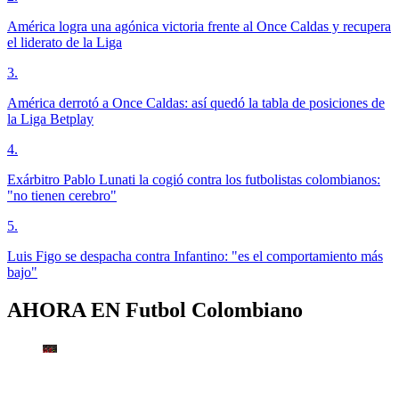
América logra una agónica victoria frente al Once Caldas y recupera
el liderato de la Liga
3
.
América derrotó a Once Caldas: así quedó la tabla de posiciones de
la Liga Betplay
4
.
Exárbitro Pablo Lunati la cogió contra los futbolistas colombianos:
"no tienen cerebro"
5
.
Luis Figo se despacha contra Infantino: "es el comportamiento más
bajo"
AHORA EN
Futbol Colombiano