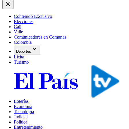
close
Contenido Exclusivo
Elecciones
Cali
Valle
Comunicadores en Comunas
Colombia
expand_more
Deportes
Licita
Turismo
Loterías
Economía
Tecnología
Judicial
Política
Entretenimiento