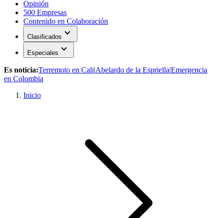
Opinión
500 Empresas
Contenido en Colaboración
expand_more
Clasificados
expand_more
Especiales
Es noticia:
Terremoto en Cali
|
Abelardo de la Espriella
|
Emergencia
en Colombia
Inicio