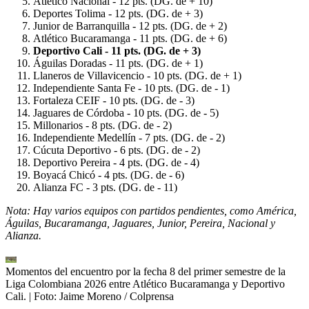
Atlético Nacional - 12 pts. (DG. de + 10)
Deportes Tolima - 12 pts. (DG. de + 3)
Junior de Barranquilla - 12 pts. (DG. de + 2)
Atlético Bucaramanga - 11 pts. (DG. de + 6)
Deportivo Cali - 11 pts. (DG. de + 3)
Águilas Doradas - 11 pts. (DG. de + 1)
Llaneros de Villavicencio - 10 pts. (DG. de + 1)
Independiente Santa Fe - 10 pts. (DG. de - 1)
Fortaleza CEIF - 10 pts. (DG. de - 3)
Jaguares de Córdoba - 10 pts. (DG. de - 5)
Millonarios - 8 pts. (DG. de - 2)
Independiente Medellín - 7 pts. (DG. de - 2)
Cúcuta Deportivo - 6 pts. (DG. de - 2)
Deportivo Pereira - 4 pts. (DG. de - 4)
Boyacá Chicó - 4 pts. (DG. de - 6)
Alianza FC - 3 pts. (DG. de - 11)
Nota: Hay varios equipos con partidos pendientes, como América,
Águilas, Bucaramanga, Jaguares, Junior, Pereira, Nacional y
Alianza.
Momentos del encuentro por la fecha 8 del primer semestre de la
Liga Colombiana 2026 entre Atlético Bucaramanga y Deportivo
Cali.
| Foto:
Jaime Moreno / Colprensa