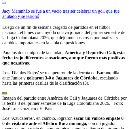
5
.
Jacy Maranhão se fue a un vacío tras ser celebrar un gol, que fue
anulado y se lesionó
Luego de un fin de semana cargado de partidos en el fútbol
nacional, el lunes concluyó la octava jornada del primer semestre de
la Liga Colombiana 2026, que dejó muchas cosas por analizar y
cambios importantes en la tabla de posiciones.
Para los dos equipos de la ciudad,
América y Deportivo Cali, esta
fecha trajo diferentes sensaciones, aunque fueron más positivas
que negativas.
Los ‘Diablos Rojos’ se recuperaron de la derrota en Barranquilla
ante Junior y
golearon 3-0 a Jaguares de Córdoba,
escalando
hasta las primeras casillas de la clasificación (3).
Imagen del partido entre América de Cali y Jaguares de Córdoba por
la fecha 8 del primer semestre de la Liga Colombiana 2026.
| Foto:
José Luis Guzmán / El País
Los ‘Azucareros’, en cambio, lograron
sacar un valioso empate 0-
0 de visitante ante el Atlético Bucaramanga,
con un jugador
menos en gran parte del compromiso, aunque salieron del grupo de