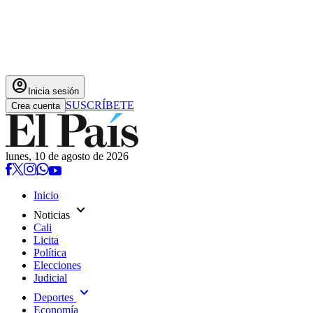
account_circle
Inicia sesión
SUSCRÍBETE
Crea cuenta
lunes, 10 de agosto de 2026
Inicio
expand_more
Noticias
Cali
Licita
Política
Elecciones
Judicial
expand_more
Deportes
Economía