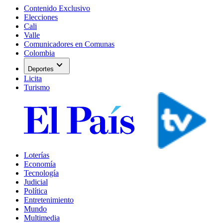
Contenido Exclusivo
Elecciones
Cali
Valle
Comunicadores en Comunas
Colombia
expand_more
Deportes
Licita
Turismo
Loterías
Economía
Tecnología
Judicial
Política
Entretenimiento
Mundo
Multimedia