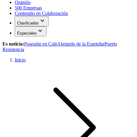
Opinión
500 Empresas
Contenido en Colaboración
expand_more
Clasificados
expand_more
Especiales
Es noticia:
Posesión en Cali
|
Abelardo de la Espriella
|
Puerto
Resistencia
Inicio