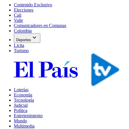
Contenido Exclusivo
Elecciones
Cali
Valle
Comunicadores en Comunas
Colombia
expand_more
Deportes
Licita
Turismo
Loterías
Economía
Tecnología
Judicial
Política
Entretenimiento
Mundo
Multimedia