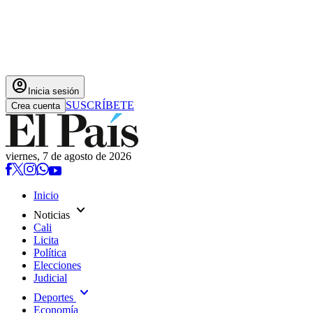
account_circle
Inicia sesión
SUSCRÍBETE
Crea cuenta
viernes, 7 de agosto de 2026
Inicio
expand_more
Noticias
Cali
Licita
Política
Elecciones
Judicial
expand_more
Deportes
Economía