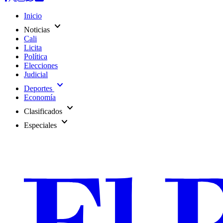
Inicio
expand_more
Noticias
Cali
Licita
Política
Elecciones
Judicial
expand_more
Deportes
Economía
expand_more
Clasificados
expand_more
Especiales