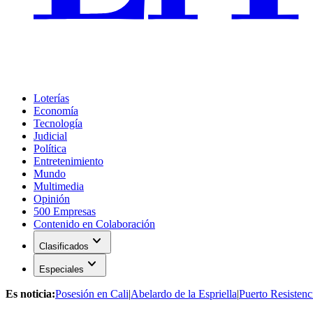
Loterías
Economía
Tecnología
Judicial
Política
Entretenimiento
Mundo
Multimedia
Opinión
500 Empresas
Contenido en Colaboración
expand_more
Clasificados
expand_more
Especiales
Es noticia:
Posesión en Cali
|
Abelardo de la Espriella
|
Puerto Resistenc