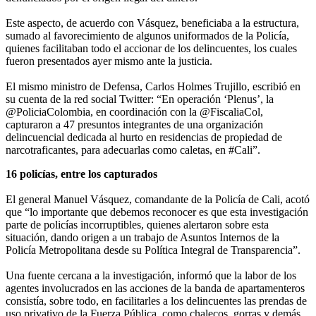
Este aspecto, de acuerdo con Vásquez, beneficiaba a la estructura,
sumado al favorecimiento de algunos uniformados de la Policía,
quienes facilitaban todo el accionar de los delincuentes, los cuales
fueron presentados ayer mismo ante la justicia.
El mismo ministro de Defensa, Carlos Holmes Trujillo, escribió en
su cuenta de la red social Twitter: “En operación ‘Plenus’, la
@PoliciaColombia, en coordinación con la @FiscaliaCol,
capturaron a 47 presuntos integrantes de una organización
delincuencial dedicada al hurto en residencias de propiedad de
narcotraficantes, para adecuarlas como caletas, en #Cali”.
16 policías, entre los capturados
El general Manuel Vásquez, comandante de la Policía de Cali, acotó
que “lo importante que debemos reconocer es que esta investigación
parte de policías incorruptibles, quienes alertaron sobre esta
situación, dando origen a un trabajo de Asuntos Internos de la
Policía Metropolitana desde su Política Integral de Transparencia”.
Una fuente cercana a la investigación, informó que la labor de los
agentes involucrados en las acciones de la banda de apartamenteros
consistía, sobre todo, en facilitarles a los delincuentes las prendas de
uso privativo de la Fuerza Pública, como chalecos, gorras y demás.