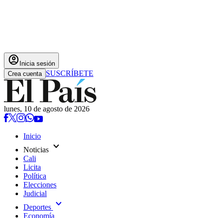
account_circle
Inicia sesión
SUSCRÍBETE
Crea cuenta
lunes, 10 de agosto de 2026
Inicio
expand_more
Noticias
Cali
Licita
Política
Elecciones
Judicial
expand_more
Deportes
Economía