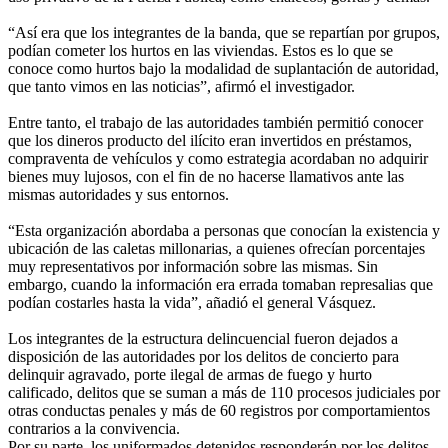
“Así era que los integrantes de la banda, que se repartían por grupos,
podían cometer los hurtos en las viviendas. Estos es lo que se
conoce como hurtos bajo la modalidad de suplantación de autoridad,
que tanto vimos en las noticias”, afirmó el investigador.
Entre tanto, el trabajo de las autoridades también permitió conocer
que los dineros producto del ilícito eran invertidos en préstamos,
compraventa de vehículos y como estrategia acordaban no adquirir
bienes muy lujosos, con el fin de no hacerse llamativos ante las
mismas autoridades y sus entornos.
“Esta organización abordaba a personas que conocían la existencia y
ubicación de las caletas millonarias, a quienes ofrecían porcentajes
muy representativos por información sobre las mismas. Sin
embargo, cuando la información era errada tomaban represalias que
podían costarles hasta la vida”, añadió el general Vásquez.
Los integrantes de la estructura delincuencial fueron dejados a
disposición de las autoridades por los delitos de concierto para
delinquir agravado, porte ilegal de armas de fuego y hurto
calificado, delitos que se suman a más de 110 procesos judiciales por
otras conductas penales y más de 60 registros por comportamientos
contrarios a la convivencia.
Por su parte, los uniformados detenidos responderán por los delitos