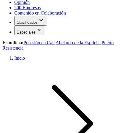
Opinión
500 Empresas
Contenido en Colaboración
expand_more
Clasificados
expand_more
Especiales
Es noticia:
Posesión en Cali
|
Abelardo de la Espriella
|
Puerto
Resistencia
Inicio