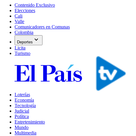
Contenido Exclusivo
Elecciones
Cali
Valle
Comunicadores en Comunas
Colombia
expand_more
Deportes
Licita
Turismo
Loterías
Economía
Tecnología
Judicial
Política
Entretenimiento
Mundo
Multimedia