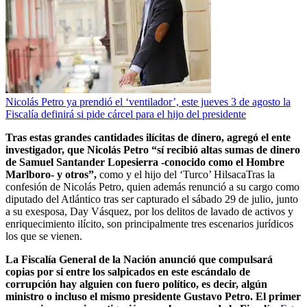
Nicolás Petro ya prendió el ‘ventilador’, este jueves 3 de agosto la
Fiscalía definirá si pide cárcel para el hijo del presidente
Tras estas grandes cantidades ilícitas de dinero, agregó el ente
investigador, que Nicolás Petro “sí recibió altas sumas de dinero
de Samuel Santander Lopesierra -conocido como el Hombre
Marlboro- y otros”,
como y el hijo del ‘Turco’ HilsacaTras la
confesión de Nicolás Petro, quien además renunció a su cargo como
diputado del Atlántico tras ser capturado el sábado 29 de julio, junto
a su exesposa, Day Vásquez, por los delitos de lavado de activos y
enriquecimiento ilícito, son principalmente tres escenarios jurídicos
los que se vienen.
La Fiscalía General de la Nación anunció que compulsará
copias por si entre los salpicados en este escándalo de
corrupción hay alguien con fuero político, es decir, algún
ministro o incluso el mismo presidente Gustavo Petro. El primer