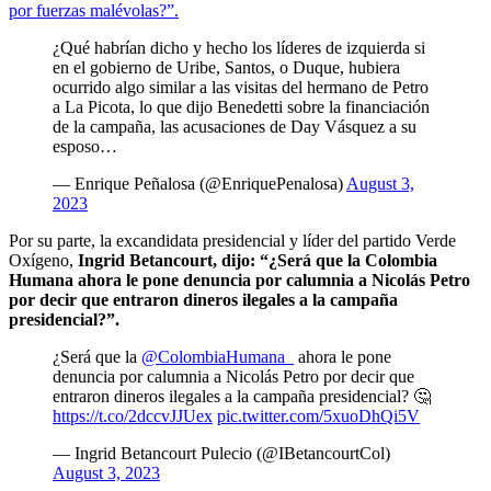
por fuerzas malévolas?”.
¿Qué habrían dicho y hecho los líderes de izquierda si
en el gobierno de Uribe, Santos, o Duque, hubiera
ocurrido algo similar a las visitas del hermano de Petro
a La Picota, lo que dijo Benedetti sobre la financiación
de la campaña, las acusaciones de Day Vásquez a su
esposo…
— Enrique Peñalosa (@EnriquePenalosa)
August 3,
2023
Por su parte, la excandidata presidencial y líder del partido Verde
Oxígeno,
Ingrid Betancourt, dijo: “¿Será que la Colombia
Humana ahora le pone denuncia por calumnia a Nicolás Petro
por decir que entraron dineros ilegales a la campaña
presidencial?”.
¿Será que la
@ColombiaHumana_
ahora le pone
denuncia por calumnia a Nicolás Petro por decir que
entraron dineros ilegales a la campaña presidencial? 🤔
https://t.co/2dccvJJUex
pic.twitter.com/5xuoDhQi5V
— Ingrid Betancourt Pulecio (@IBetancourtCol)
August 3, 2023