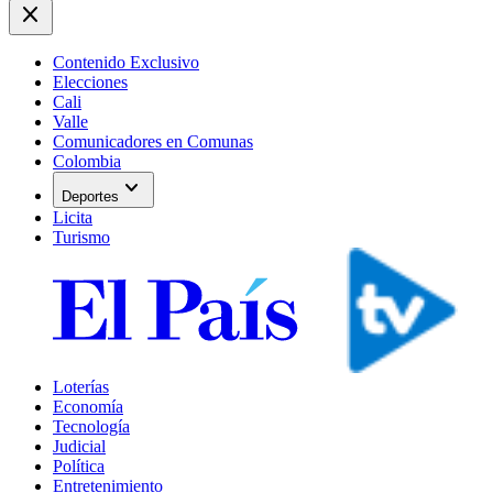
close
Contenido Exclusivo
Elecciones
Cali
Valle
Comunicadores en Comunas
Colombia
expand_more
Deportes
Licita
Turismo
Loterías
Economía
Tecnología
Judicial
Política
Entretenimiento