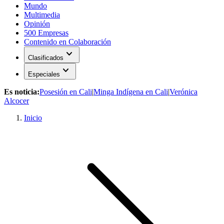
Mundo
Multimedia
Opinión
500 Empresas
Contenido en Colaboración
expand_more
Clasificados
expand_more
Especiales
Es noticia:
Posesión en Cali
|
Minga Indígena en Cali
|
Verónica
Alcocer
Inicio