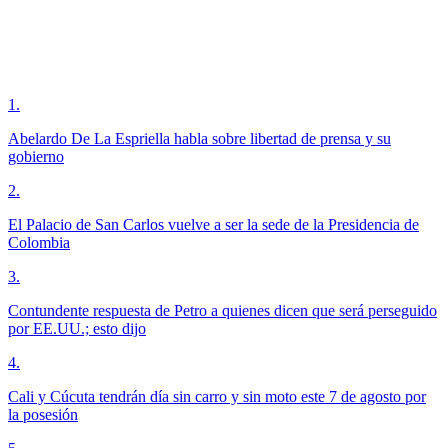
1
.
Abelardo De La Espriella habla sobre libertad de prensa y su
gobierno
2
.
El Palacio de San Carlos vuelve a ser la sede de la Presidencia de
Colombia
3
.
Contundente respuesta de Petro a quienes dicen que será perseguido
por EE.UU.; esto dijo
4
.
Cali y Cúcuta tendrán día sin carro y sin moto este 7 de agosto por
la posesión