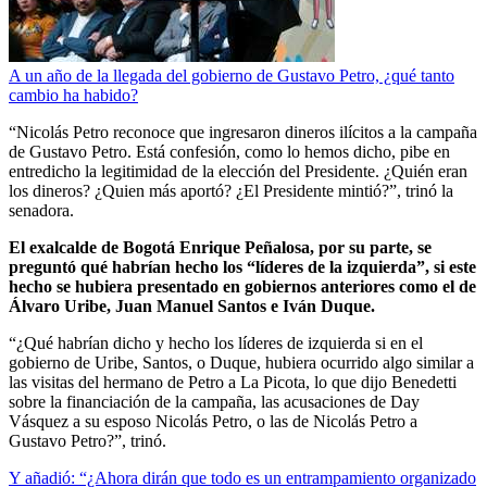
A un año de la llegada del gobierno de Gustavo Petro, ¿qué tanto
cambio ha habido?
“Nicolás Petro reconoce que ingresaron dineros ilícitos a la campaña
de Gustavo Petro. Está confesión, como lo hemos dicho, pibe en
entredicho la legitimidad de la elección del Presidente. ¿Quién eran
los dineros? ¿Quien más aportó? ¿El Presidente mintió?”, trinó la
senadora.
El exalcalde de Bogotá Enrique Peñalosa, por su parte, se
preguntó qué habrían hecho los “líderes de la izquierda”, si este
hecho se hubiera presentado en gobiernos anteriores como el de
Álvaro Uribe, Juan Manuel Santos e Iván Duque.
“¿Qué habrían dicho y hecho los líderes de izquierda si en el
gobierno de Uribe, Santos, o Duque, hubiera ocurrido algo similar a
las visitas del hermano de Petro a La Picota, lo que dijo Benedetti
sobre la financiación de la campaña, las acusaciones de Day
Vásquez a su esposo Nicolás Petro, o las de Nicolás Petro a
Gustavo Petro?”, trinó.
Y añadió: “¿Ahora dirán que todo es un entrampamiento organizado