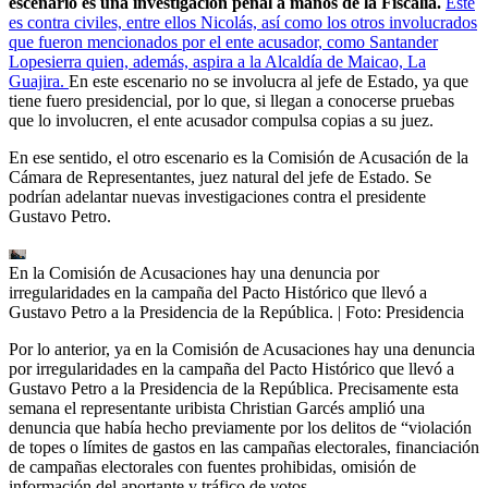
escenario es una investigación penal a manos de la Fiscalía.
Este
es contra civiles, entre ellos Nicolás, así como los otros involucrados
que fueron mencionados por el ente acusador, como Santander
Lopesierra quien, además, aspira a la Alcaldía de Maicao, La
Guajira.
En este escenario no se involucra al jefe de Estado, ya que
tiene fuero presidencial, por lo que, si llegan a conocerse pruebas
que lo involucren, el ente acusador compulsa copias a su juez.
En ese sentido, el otro escenario es la Comisión de Acusación de la
Cámara de Representantes, juez natural del jefe de Estado. Se
podrían adelantar nuevas investigaciones contra el presidente
Gustavo Petro.
En la Comisión de Acusaciones hay una denuncia por
irregularidades en la campaña del Pacto Histórico que llevó a
Gustavo Petro a la Presidencia de la República.
| Foto:
Presidencia
Por lo anterior, ya en la Comisión de Acusaciones hay una denuncia
por irregularidades en la campaña del Pacto Histórico que llevó a
Gustavo Petro a la Presidencia de la República. Precisamente esta
semana el representante uribista Christian Garcés amplió una
denuncia que había hecho previamente por los delitos de “violación
de topes o límites de gastos en las campañas electorales, financiación
de campañas electorales con fuentes prohibidas, omisión de
información del aportante y tráfico de votos.