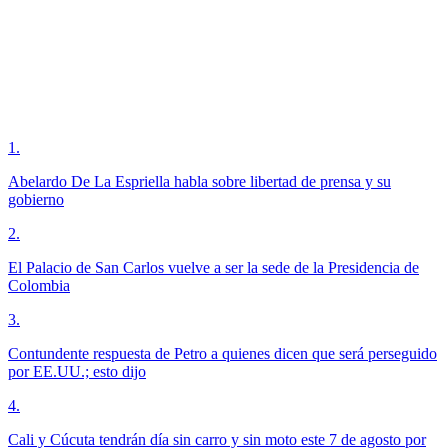
1
.
Abelardo De La Espriella habla sobre libertad de prensa y su
gobierno
2
.
El Palacio de San Carlos vuelve a ser la sede de la Presidencia de
Colombia
3
.
Contundente respuesta de Petro a quienes dicen que será perseguido
por EE.UU.; esto dijo
4
.
Cali y Cúcuta tendrán día sin carro y sin moto este 7 de agosto por