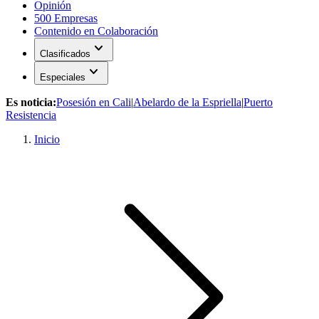
Opinión
500 Empresas
Contenido en Colaboración
expand_more
Clasificados
expand_more
Especiales
Es noticia:
Posesión en Cali
|
Abelardo de la Espriella
|
Puerto
Resistencia
Inicio