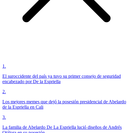
1
.
El suroccidente del país ya tuvo su primer consejo de seguridad
encabezado por De la Espriella
2
.
Los mejores memes que dejó la posesión presidencial de Abelardo
de la Espriella en Cali
3
.
La familia de Abelardo De La Espriella lució diseños de Andrés
Otálora en su posesión