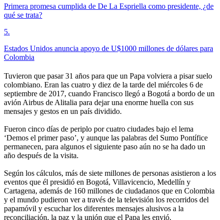
Primera promesa cumplida de De La Espriella como presidente, ¿de
qué se trata?
5
.
Estados Unidos anuncia apoyo de U$1000 millones de dólares para
Colombia
Tuvieron que pasar 31 años para que un Papa volviera a pisar suelo
colombiano. Eran las cuatro y diez de la tarde del miércoles 6 de
septiembre de 2017, cuando Francisco llegó a Bogotá a bordo de un
avión Airbus de Alitalia para dejar una enorme huella con sus
mensajes y gestos en un país dividido.
Fueron cinco días de periplo por cuatro ciudades bajo el lema
‘Demos el primer paso’, y aunque las palabras del Sumo Pontífice
permanecen, para algunos el siguiente paso aún no se ha dado un
año después de la visita.
Según los cálculos, más de siete millones de personas asistieron a los
eventos que él presidió en Bogotá, Villavicencio, Medellín y
Cartagena, además de 160 millones de ciudadanos que en Colombia
y el mundo pudieron ver a través de la televisión los recorridos del
papamóvil y escuchar los diferentes mensajes alusivos a la
reconciliación, la paz y la unión que el Papa les envió.