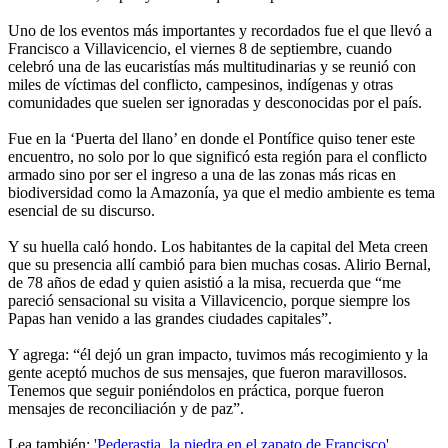
Uno de los eventos más importantes y recordados fue el que llevó a
Francisco a Villavicencio, el viernes 8 de septiembre, cuando
celebró una de las eucaristías más multitudinarias y se reunió con
miles de víctimas del conflicto, campesinos, indígenas y otras
comunidades que suelen ser ignoradas y desconocidas por el país.
Fue en la ‘Puerta del llano’ en donde el Pontífice quiso tener este
encuentro, no solo por lo que significó esta región para el conflicto
armado sino por ser el ingreso a una de las zonas más ricas en
biodiversidad como la Amazonía, ya que el medio ambiente es tema
esencial de su discurso.
Y su huella caló hondo. Los habitantes de la capital del Meta creen
que su presencia allí cambió para bien muchas cosas. Alirio Bernal,
de 78 años de edad y quien asistió a la misa, recuerda que “me
pareció sensacional su visita a Villavicencio, porque siempre los
Papas han venido a las grandes ciudades capitales”.
Y agrega: “él dejó un gran impacto, tuvimos más recogimiento y la
gente aceptó muchos de sus mensajes, que fueron maravillosos.
Tenemos que seguir poniéndolos en práctica, porque fueron
mensajes de reconciliación y de paz”.
Lea también:
'Pederastia, la piedra en el zapato de Francisco'.