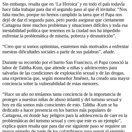
Sin embargo, resalta que en ‘La Heroica’ y en todo el país todavía
hace falta trabajar para dar el segundo paso al que él invitaba: “Nos
falta mucho, porque no hemos cumplido la tarea que el Papa nos
dejó de dar el segundo paso, pero puedo asegurar que ciertamente
Cartagena tiene muchos problemas y situaciones difíciles y toda esa
inestabilidad política que tenemos en la ciudad nos ha impedido
enfrentar la problemática de miseria, pobreza y desnutrición”.
“Creo que si somos optimistas, estaremos más motivados a enfrentar
nuestras dificultades sociales a partir de sus palabras”, añade.
Durante su recorrido por el barrio San Francisco, el Papa conoció la
labor de Talitha-Kum, que atiende a niñas y adolescentes para
salvarlas de las condiciones de explotación sexual y de las drogas,
una experiencia que, según monseñor Jiménez, ha creado una mayor
conciencia sobre la vulnerabilidad de estas menores.
“Hace un año no teníamos tanta conciencia de la importancia de
proteger a nuestras niñas de abuso infantil y del turismo sexual y
hoy en día somos más conscientes de esto. Talitha -Kum se ha
dedicado a hacer presencia en los barrios más populares de
Cartagena, en donde hay peligros para la adolescencia de caer en la
problemáticas del turismo sexual y creo que este es un ejemplo”,
explica quien resalta que para dar ese siguiente paso se requiere un
mayor empeño de parte de los colombianos para seguir el ejemplo