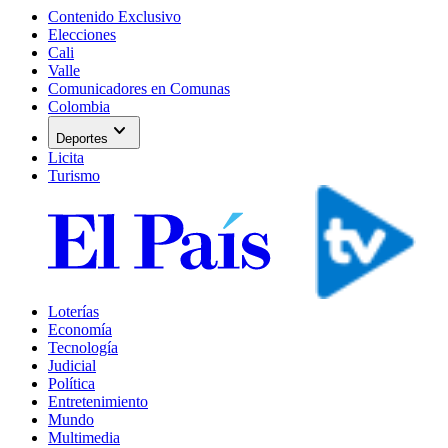
Contenido Exclusivo
Elecciones
Cali
Valle
Comunicadores en Comunas
Colombia
expand_more
Deportes
Licita
Turismo
Loterías
Economía
Tecnología
Judicial
Política
Entretenimiento
Mundo
Multimedia