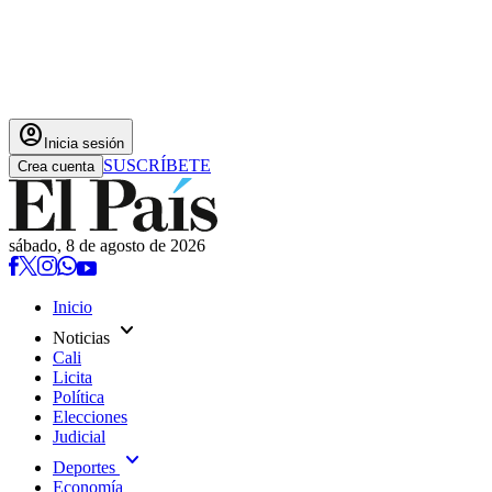
account_circle
Inicia sesión
SUSCRÍBETE
Crea cuenta
sábado, 8 de agosto de 2026
Inicio
expand_more
Noticias
Cali
Licita
Política
Elecciones
Judicial
expand_more
Deportes
Economía