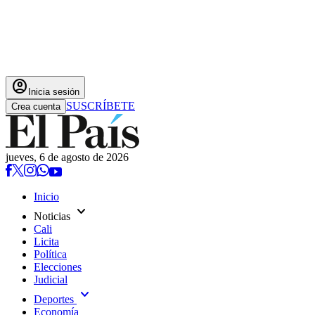
account_circle
Inicia sesión
SUSCRÍBETE
Crea cuenta
jueves, 6 de agosto de 2026
Inicio
expand_more
Noticias
Cali
Licita
Política
Elecciones
Judicial
expand_more
Deportes
Economía