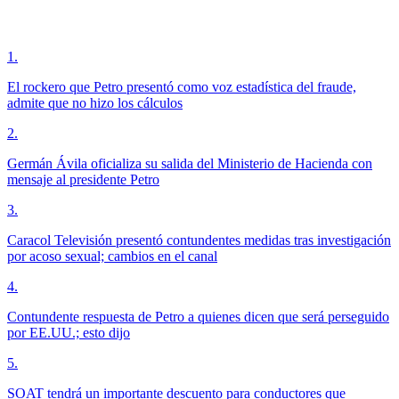
1
.
El rockero que Petro presentó como voz estadística del fraude,
admite que no hizo los cálculos
2
.
Germán Ávila oficializa su salida del Ministerio de Hacienda con
mensaje al presidente Petro
3
.
Caracol Televisión presentó contundentes medidas tras investigación
por acoso sexual; cambios en el canal
4
.
Contundente respuesta de Petro a quienes dicen que será perseguido
por EE.UU.; esto dijo
5
.
SOAT tendrá un importante descuento para conductores que