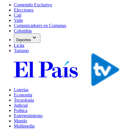
Contenido Exclusivo
Elecciones
Cali
Valle
Comunicadores en Comunas
Colombia
expand_more
Deportes
Licita
Turismo
Loterías
Economía
Tecnología
Judicial
Política
Entretenimiento
Mundo
Multimedia