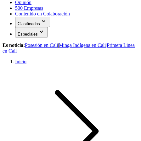
Opinión
500 Empresas
Contenido en Colaboración
expand_more
Clasificados
expand_more
Especiales
Es noticia:
Posesión en Cali
|
Minga Indígena en Cali
|
Primera Linea
en Cali
Inicio