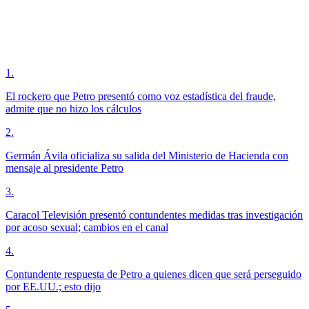
1
.
El rockero que Petro presentó como voz estadística del fraude,
admite que no hizo los cálculos
2
.
Germán Ávila oficializa su salida del Ministerio de Hacienda con
mensaje al presidente Petro
3
.
Caracol Televisión presentó contundentes medidas tras investigación
por acoso sexual; cambios en el canal
4
.
Contundente respuesta de Petro a quienes dicen que será perseguido
por EE.UU.; esto dijo