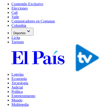
Contenido Exclusivo
Elecciones
Cali
Valle
Comunicadores en Comunas
Colombia
expand_more
Deportes
Licita
Turismo
Loterías
Economía
Tecnología
Judicial
Política
Entretenimiento
Mundo
Multimedia