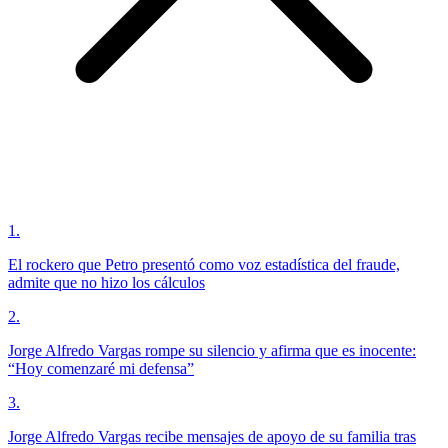
1
.
El rockero que Petro presentó como voz estadística del fraude,
admite que no hizo los cálculos
2
.
Jorge Alfredo Vargas rompe su silencio y afirma que es inocente:
“Hoy comenzaré mi defensa”
3
.
Jorge Alfredo Vargas recibe mensajes de apoyo de su familia tras