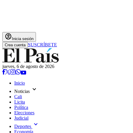
account_circle
Inicia sesión
SUSCRÍBETE
Crea cuenta
jueves, 6 de agosto de 2026
Inicio
expand_more
Noticias
Cali
Licita
Política
Elecciones
Judicial
expand_more
Deportes
Economía