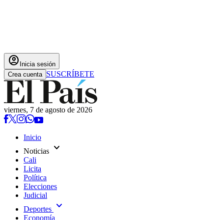
account_circle
Inicia sesión
SUSCRÍBETE
Crea cuenta
viernes, 7 de agosto de 2026
Inicio
expand_more
Noticias
Cali
Licita
Política
Elecciones
Judicial
expand_more
Deportes
Economía