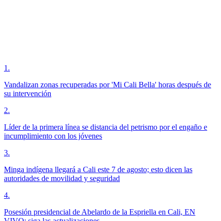
1
.
Vandalizan zonas recuperadas por 'Mi Cali Bella' horas después de
su intervención
2
.
Líder de la primera línea se distancia del petrismo por el engaño e
incumplimiento con los jóvenes
3
.
Minga indígena llegará a Cali este 7 de agosto; esto dicen las
autoridades de movilidad y seguridad
4
.
Posesión presidencial de Abelardo de la Espriella en Cali, EN
VIVO; siga las actualizaciones