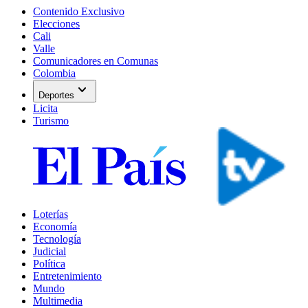
Contenido Exclusivo
Elecciones
Cali
Valle
Comunicadores en Comunas
Colombia
expand_more
Deportes
Licita
Turismo
Loterías
Economía
Tecnología
Judicial
Política
Entretenimiento
Mundo
Multimedia