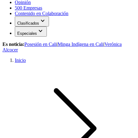
Opinión
500 Empresas
Contenido en Colaboración
expand_more
Clasificados
expand_more
Especiales
Es noticia:
Posesión en Cali
|
Minga Indígena en Cali
|
Verónica
Alcocer
Inicio