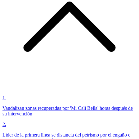
1
.
Vandalizan zonas recuperadas por 'Mi Cali Bella' horas después de
su intervención
2
.
Líder de la primera línea se distancia del petrismo por el engaño e