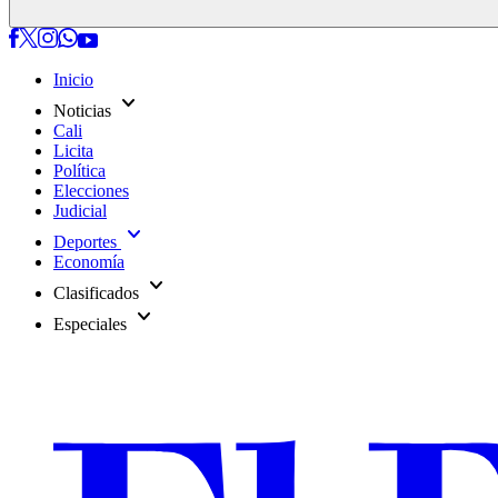
Inicio
expand_more
Noticias
Cali
Licita
Política
Elecciones
Judicial
expand_more
Deportes
Economía
expand_more
Clasificados
expand_more
Especiales