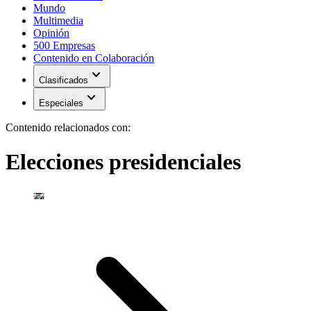
Mundo
Multimedia
Opinión
500 Empresas
Contenido en Colaboración
expand_more
Clasificados
expand_more
Especiales
Contenido relacionados con:
Elecciones presidenciales