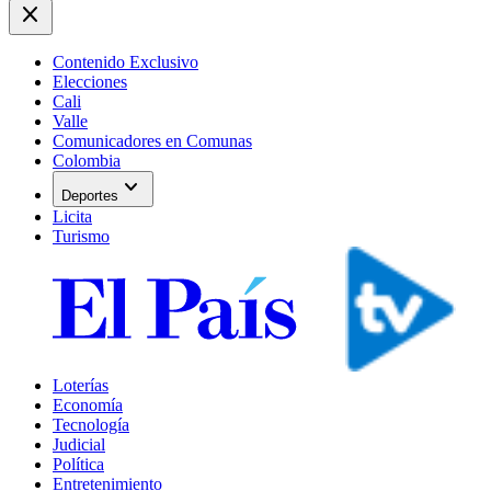
close
Contenido Exclusivo
Elecciones
Cali
Valle
Comunicadores en Comunas
Colombia
expand_more
Deportes
Licita
Turismo
Loterías
Economía
Tecnología
Judicial
Política
Entretenimiento