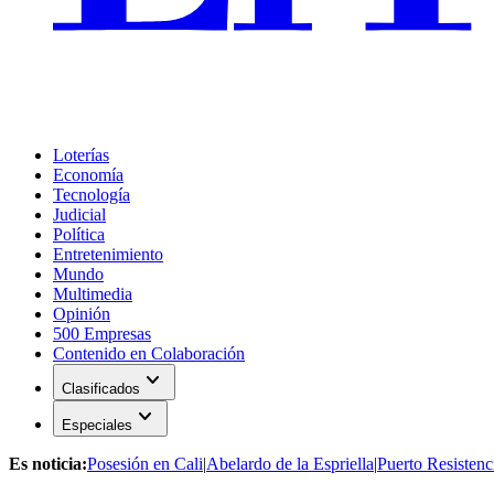
Loterías
Economía
Tecnología
Judicial
Política
Entretenimiento
Mundo
Multimedia
Opinión
500 Empresas
Contenido en Colaboración
expand_more
Clasificados
expand_more
Especiales
Es noticia:
Posesión en Cali
|
Abelardo de la Espriella
|
Puerto Resistenc