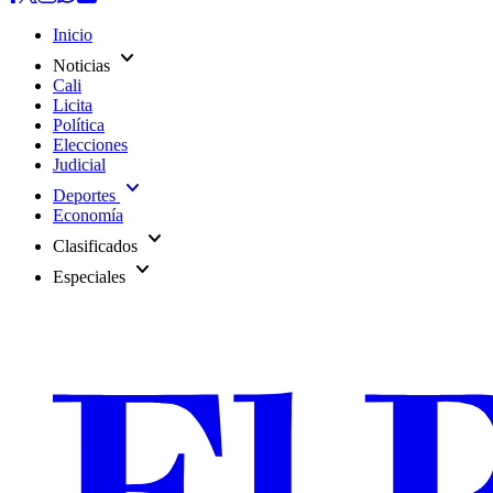
Inicio
expand_more
Noticias
Cali
Licita
Política
Elecciones
Judicial
expand_more
Deportes
Economía
expand_more
Clasificados
expand_more
Especiales