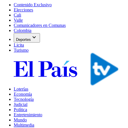
Contenido Exclusivo
Elecciones
Cali
Valle
Comunicadores en Comunas
Colombia
expand_more
Deportes
Licita
Turismo
Loterías
Economía
Tecnología
Judicial
Política
Entretenimiento
Mundo
Multimedia