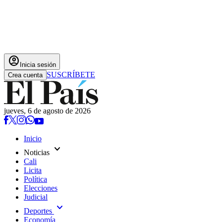
account_circle
Inicia sesión
SUSCRÍBETE
Crea cuenta
jueves, 6 de agosto de 2026
Inicio
expand_more
Noticias
Cali
Licita
Política
Elecciones
Judicial
expand_more
Deportes
Economía