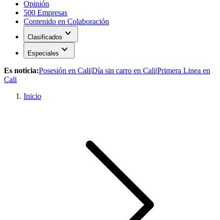
Opinión
500 Empresas
Contenido en Colaboración
expand_more
Clasificados
expand_more
Especiales
Es noticia:
Posesión en Cali
|
Día sin carro en Cali
|
Primera Linea en
Cali
Inicio