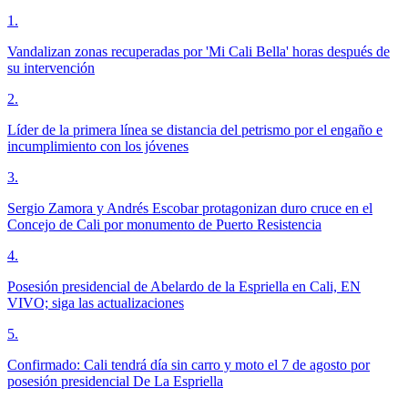
1
.
Vandalizan zonas recuperadas por 'Mi Cali Bella' horas después de
su intervención
2
.
Líder de la primera línea se distancia del petrismo por el engaño e
incumplimiento con los jóvenes
3
.
Sergio Zamora y Andrés Escobar protagonizan duro cruce en el
Concejo de Cali por monumento de Puerto Resistencia
4
.
Posesión presidencial de Abelardo de la Espriella en Cali, EN
VIVO; siga las actualizaciones
5
.
Confirmado: Cali tendrá día sin carro y moto el 7 de agosto por
posesión presidencial De La Espriella