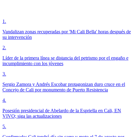
1
.
Vandalizan zonas recuperadas por 'Mi Cali Bella' horas después de
su intervención
2
.
Líder de la primera línea se distancia del petrismo por el engaño e
incumplimiento con los jóvenes
3
.
Sergio Zamora y Andrés Escobar protagonizan duro cruce en el
Concejo de Cali por monumento de Puerto Resistencia
4
.
Posesión presidencial de Abelardo de la Espriella en Cali, EN
VIVO; siga las actualizaciones
5
.
Confirmado: Cali tendrá día sin carro y moto el 7 de agosto por