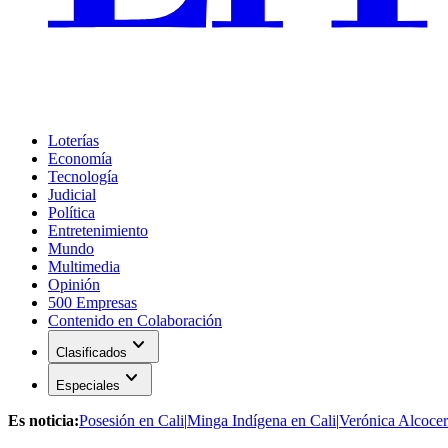
Loterías
Economía
Tecnología
Judicial
Política
Entretenimiento
Mundo
Multimedia
Opinión
500 Empresas
Contenido en Colaboración
expand_more
Clasificados
expand_more
Especiales
Es noticia:
Posesión en Cali
|
Minga Indígena en Cali
|
Verónica Alcocer