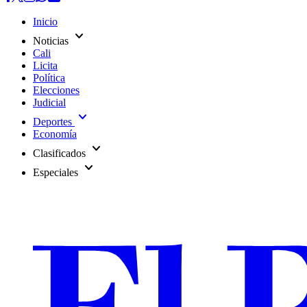
Inicio
expand_more
Noticias
Cali
Licita
Política
Elecciones
Judicial
expand_more
Deportes
Economía
expand_more
Clasificados
expand_more
Especiales