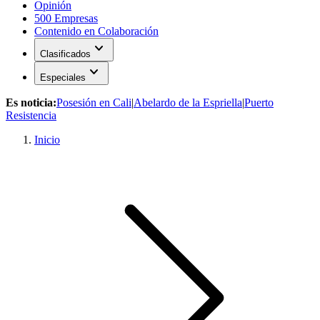
Opinión
500 Empresas
Contenido en Colaboración
expand_more
Clasificados
expand_more
Especiales
Es noticia:
Posesión en Cali
|
Abelardo de la Espriella
|
Puerto
Resistencia
Inicio