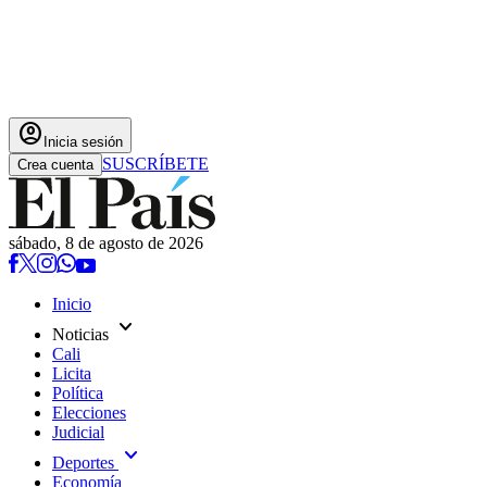
account_circle
Inicia sesión
SUSCRÍBETE
Crea cuenta
sábado, 8 de agosto de 2026
Inicio
expand_more
Noticias
Cali
Licita
Política
Elecciones
Judicial
expand_more
Deportes
Economía