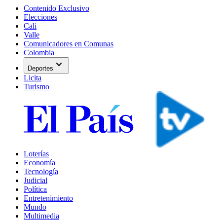
Contenido Exclusivo
Elecciones
Cali
Valle
Comunicadores en Comunas
Colombia
expand_more
Deportes
Licita
Turismo
Loterías
Economía
Tecnología
Judicial
Política
Entretenimiento
Mundo
Multimedia