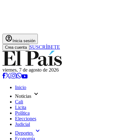
account_circle
Inicia sesión
SUSCRÍBETE
Crea cuenta
viernes, 7 de agosto de 2026
Inicio
expand_more
Noticias
Cali
Licita
Política
Elecciones
Judicial
expand_more
Deportes
Economía