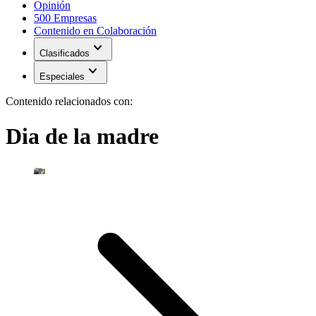
Opinión
500 Empresas
Contenido en Colaboración
expand_more
Clasificados
expand_more
Especiales
Contenido relacionados con:
Dia de la madre