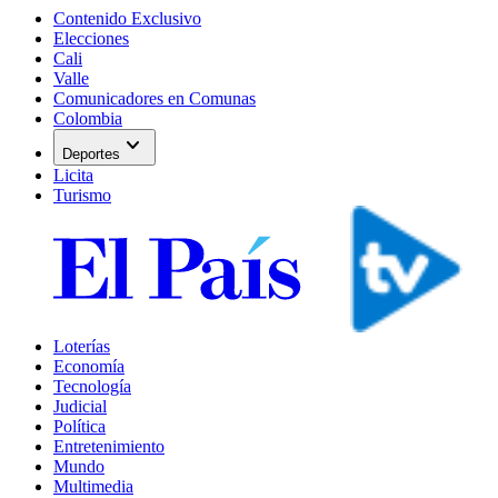
Contenido Exclusivo
Elecciones
Cali
Valle
Comunicadores en Comunas
Colombia
expand_more
Deportes
Licita
Turismo
Loterías
Economía
Tecnología
Judicial
Política
Entretenimiento
Mundo
Multimedia