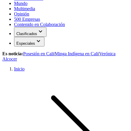
Mundo
Multimedia
Opinión
500 Empresas
Contenido en Colaboración
expand_more
Clasificados
expand_more
Especiales
Es noticia:
Posesión en Cali
|
Minga Indígena en Cali
|
Verónica
Alcocer
Inicio