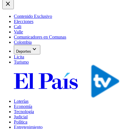
close
Contenido Exclusivo
Elecciones
Cali
Valle
Comunicadores en Comunas
Colombia
expand_more
Deportes
Licita
Turismo
Loterías
Economía
Tecnología
Judicial
Política
Entretenimiento