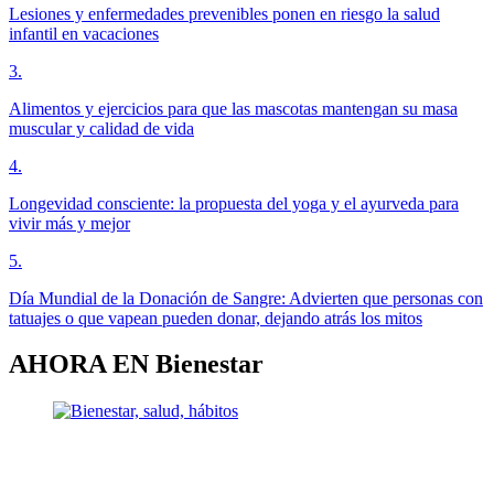
Lesiones y enfermedades prevenibles ponen en riesgo la salud
infantil en vacaciones
3
.
Alimentos y ejercicios para que las mascotas mantengan su masa
muscular y calidad de vida
4
.
Longevidad consciente: la propuesta del yoga y el ayurveda para
vivir más y mejor
5
.
Día Mundial de la Donación de Sangre: Advierten que personas con
tatuajes o que vapean pueden donar, dejando atrás los mitos
AHORA EN
Bienestar