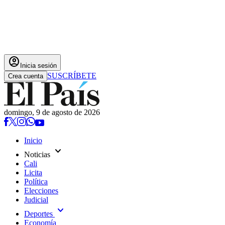
account_circle
Inicia sesión
SUSCRÍBETE
Crea cuenta
domingo, 9 de agosto de 2026
Inicio
expand_more
Noticias
Cali
Licita
Política
Elecciones
Judicial
expand_more
Deportes
Economía