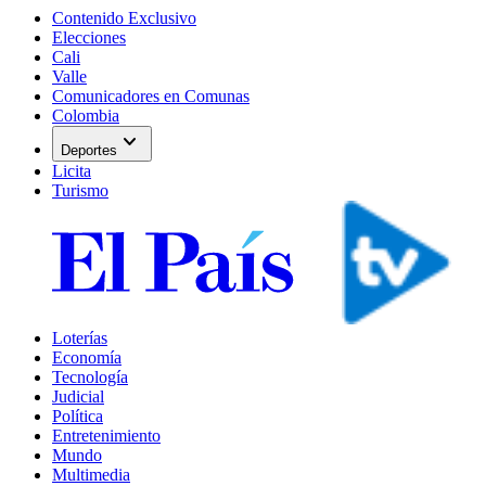
Contenido Exclusivo
Elecciones
Cali
Valle
Comunicadores en Comunas
Colombia
expand_more
Deportes
Licita
Turismo
Loterías
Economía
Tecnología
Judicial
Política
Entretenimiento
Mundo
Multimedia