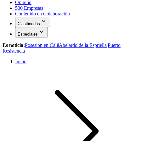
Opinión
500 Empresas
Contenido en Colaboración
expand_more
Clasificados
expand_more
Especiales
Es noticia:
Posesión en Cali
|
Abelardo de la Espriella
|
Puerto
Resistencia
Inicio