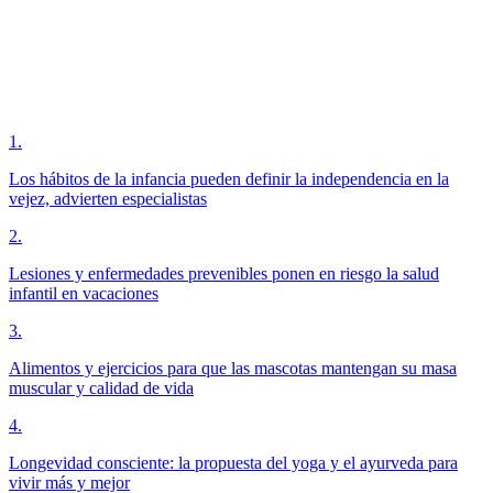
1
.
Los hábitos de la infancia pueden definir la independencia en la
vejez, advierten especialistas
2
.
Lesiones y enfermedades prevenibles ponen en riesgo la salud
infantil en vacaciones
3
.
Alimentos y ejercicios para que las mascotas mantengan su masa
muscular y calidad de vida
4
.
Longevidad consciente: la propuesta del yoga y el ayurveda para
vivir más y mejor