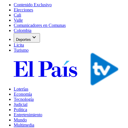
Contenido Exclusivo
Elecciones
Cali
Valle
Comunicadores en Comunas
Colombia
expand_more
Deportes
Licita
Turismo
Loterías
Economía
Tecnología
Judicial
Política
Entretenimiento
Mundo
Multimedia