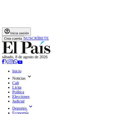
account_circle
Inicia sesión
SUSCRÍBETE
Crea cuenta
sábado, 8 de agosto de 2026
Inicio
expand_more
Noticias
Cali
Licita
Política
Elecciones
Judicial
expand_more
Deportes
Economía