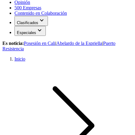
Opinión
500 Empresas
Contenido en Colaboración
expand_more
Clasificados
expand_more
Especiales
Es noticia:
Posesión en Cali
|
Abelardo de la Espriella
|
Puerto
Resistencia
Inicio