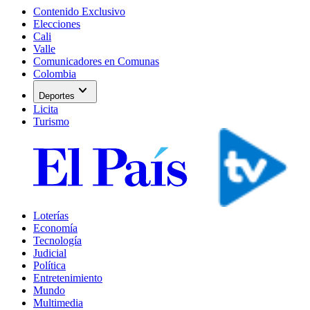
Contenido Exclusivo
Elecciones
Cali
Valle
Comunicadores en Comunas
Colombia
expand_more
Deportes
Licita
Turismo
Loterías
Economía
Tecnología
Judicial
Política
Entretenimiento
Mundo
Multimedia