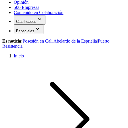
Opinión
500 Empresas
Contenido en Colaboración
expand_more
Clasificados
expand_more
Especiales
Es noticia:
Posesión en Cali
|
Abelardo de la Espriella
|
Puerto
Resistencia
Inicio