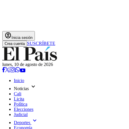
account_circle
Inicia sesión
SUSCRÍBETE
Crea cuenta
lunes, 10 de agosto de 2026
Inicio
expand_more
Noticias
Cali
Licita
Política
Elecciones
Judicial
expand_more
Deportes
Economía