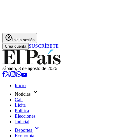
account_circle
Inicia sesión
SUSCRÍBETE
Crea cuenta
sábado, 8 de agosto de 2026
Inicio
expand_more
Noticias
Cali
Licita
Política
Elecciones
Judicial
expand_more
Deportes
Economía