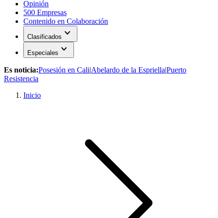
Opinión
500 Empresas
Contenido en Colaboración
expand_more
Clasificados
expand_more
Especiales
Es noticia:
Posesión en Cali
|
Abelardo de la Espriella
|
Puerto
Resistencia
Inicio