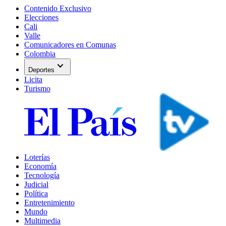
Contenido Exclusivo
Elecciones
Cali
Valle
Comunicadores en Comunas
Colombia
expand_more
Deportes
Licita
Turismo
Loterías
Economía
Tecnología
Judicial
Política
Entretenimiento
Mundo
Multimedia