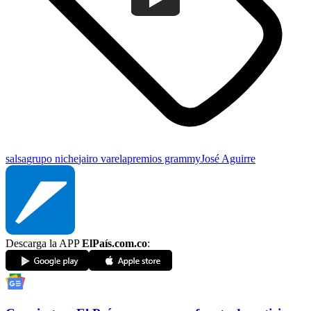
salsa
grupo niche
jairo varela
premios grammy
José Aguirre
Descarga la APP
ElPaís.com.co
: