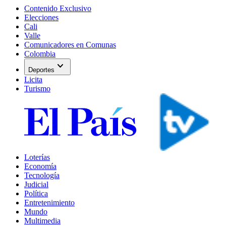
Contenido Exclusivo
Elecciones
Cali
Valle
Comunicadores en Comunas
Colombia
expand_more
Deportes
Licita
Turismo
Loterías
Economía
Tecnología
Judicial
Política
Entretenimiento
Mundo
Multimedia