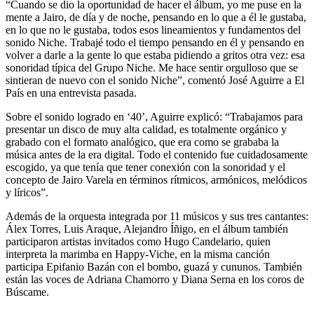
“Cuando se dio la oportunidad de hacer el álbum, yo me puse en la
mente a Jairo, de día y de noche, pensando en lo que a él le gustaba,
en lo que no le gustaba, todos esos lineamientos y fundamentos del
sonido Niche. Trabajé todo el tiempo pensando en él y pensando en
volver a darle a la gente lo que estaba pidiendo a gritos otra vez: esa
sonoridad típica del Grupo Niche. Me hace sentir orgulloso que se
sintieran de nuevo con el sonido Niche”, comentó José Aguirre a El
País en una entrevista pasada.
Sobre el sonido logrado en ‘40’, Aguirre explicó: “Trabajamos para
presentar un disco de muy alta calidad, es totalmente orgánico y
grabado con el formato analógico, que era como se grababa la
música antes de la era digital. Todo el contenido fue cuidadosamente
escogido, ya que tenía que tener conexión con la sonoridad y el
concepto de Jairo Varela en términos rítmicos, armónicos, melódicos
y líricos”.
Además de la orquesta integrada por 11 músicos y sus tres cantantes:
Álex Torres, Luis Araque, Alejandro Íñigo, en el álbum también
participaron artistas invitados como Hugo Candelario, quien
interpreta la marimba en Happy-Viche, en la misma canción
participa Epifanio Bazán con el bombo, guazá y cununos. También
están las voces de Adriana Chamorro y Diana Serna en los coros de
Búscame.