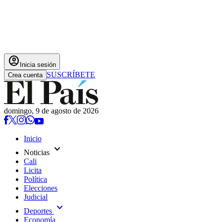
account_circle
Inicia sesión
SUSCRÍBETE
Crea cuenta
domingo, 9 de agosto de 2026
Inicio
expand_more
Noticias
Cali
Licita
Política
Elecciones
Judicial
expand_more
Deportes
Economía