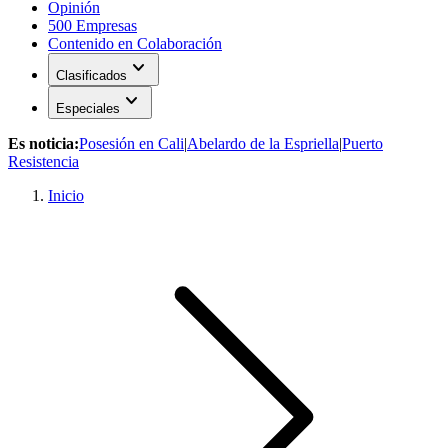
Opinión
500 Empresas
Contenido en Colaboración
expand_more
Clasificados
expand_more
Especiales
Es noticia:
Posesión en Cali
|
Abelardo de la Espriella
|
Puerto
Resistencia
Inicio