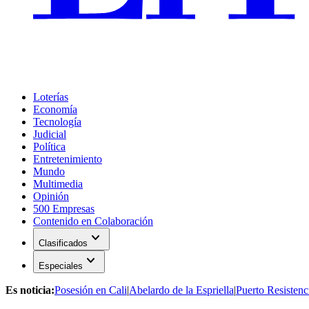
Loterías
Economía
Tecnología
Judicial
Política
Entretenimiento
Mundo
Multimedia
Opinión
500 Empresas
Contenido en Colaboración
expand_more
Clasificados
expand_more
Especiales
Es noticia:
Posesión en Cali
|
Abelardo de la Espriella
|
Puerto Resistenc