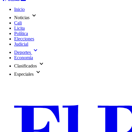
Inicio
expand_more
Noticias
Cali
Licita
Política
Elecciones
Judicial
expand_more
Deportes
Economía
expand_more
Clasificados
expand_more
Especiales