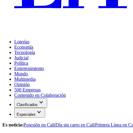
Loterías
Economía
Tecnología
Judicial
Política
Entretenimiento
Mundo
Multimedia
Opinión
500 Empresas
Contenido en Colaboración
expand_more
Clasificados
expand_more
Especiales
Es noticia:
Posesión en Cali
|
Día sin carro en Cali
|
Primera Linea en Ca