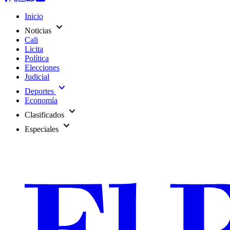
Inicio
expand_more
Noticias
Cali
Licita
Política
Elecciones
Judicial
expand_more
Deportes
Economía
expand_more
Clasificados
expand_more
Especiales