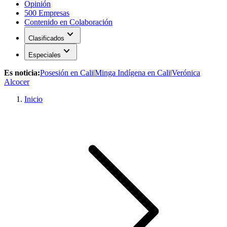
Opinión
500 Empresas
Contenido en Colaboración
expand_more
Clasificados
expand_more
Especiales
Es noticia:
Posesión en Cali
|
Minga Indígena en Cali
|
Verónica
Alcocer
Inicio