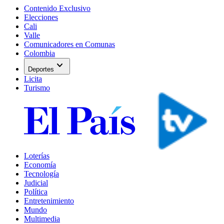
Contenido Exclusivo
Elecciones
Cali
Valle
Comunicadores en Comunas
Colombia
expand_more
Deportes
Licita
Turismo
Loterías
Economía
Tecnología
Judicial
Política
Entretenimiento
Mundo
Multimedia