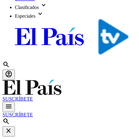
expand_more
Clasificados
expand_more
Especiales
search
account_circle
SUSCRÍBETE
menu
SUSCRÍBETE
search
close