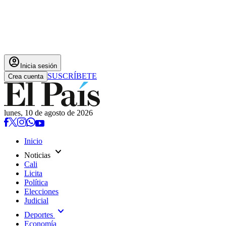
account_circle
Inicia sesión
SUSCRÍBETE
Crea cuenta
lunes, 10 de agosto de 2026
Inicio
expand_more
Noticias
Cali
Licita
Política
Elecciones
Judicial
expand_more
Deportes
Economía