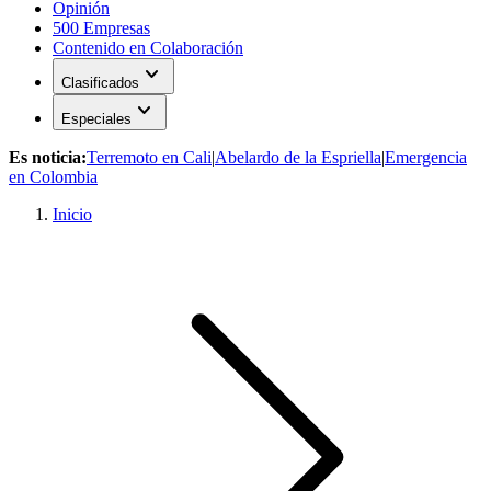
Opinión
500 Empresas
Contenido en Colaboración
expand_more
Clasificados
expand_more
Especiales
Es noticia:
Terremoto en Cali
|
Abelardo de la Espriella
|
Emergencia
en Colombia
Inicio