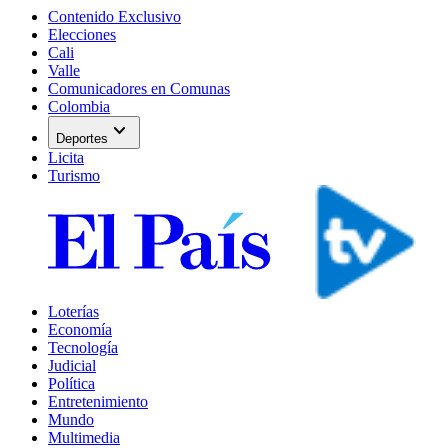
Contenido Exclusivo
Elecciones
Cali
Valle
Comunicadores en Comunas
Colombia
expand_more
Deportes
Licita
Turismo
Loterías
Economía
Tecnología
Judicial
Política
Entretenimiento
Mundo
Multimedia