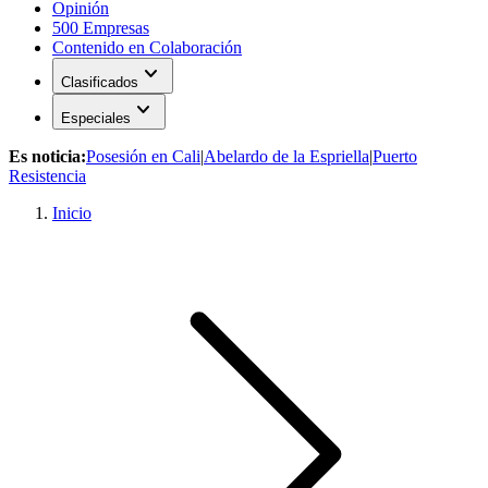
Opinión
500 Empresas
Contenido en Colaboración
expand_more
Clasificados
expand_more
Especiales
Es noticia:
Posesión en Cali
|
Abelardo de la Espriella
|
Puerto
Resistencia
Inicio