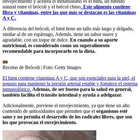
envejecimiento y acelera el metabolismo es el bimi, un híbrido
natural entre el brócoli y el brécol chino
.
Este alimento contiene
fibra y vitaminas, entre las que más se destacan es las vitaminas
A y C.
A diferencia del brócoli, el bimi tiene un tallo más largo y delgado,
similar al de un espárrago, Además, tiene un sabor suave y
agradable, con un toque de dulce.
En cuando a su aporte
nutricional, es considerado como un superalimento
recomendable para incorporarlo en la dieta.
Recetas de Brócoli
| Foto:
Getty Images
El bimi contiene vitaminas A y C, que son esenciales para la piel, el
potasio para mantener la presión arterial estable y fortalece el sistema
inmunológico.
Además, de ser bueno para la salud en general,
también facilita el tránsito intestinal y ayuda a adelgazar.
Adicionalmente, previene el envejecimiento, ya que tiene un alto
contenido de antioxidantes que permiten que el
organismo esté
sano y no permita el desarrollo de los radicales libres, que son
los que provocan el envejecimiento.