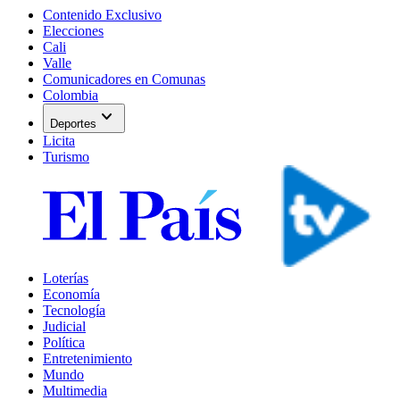
Contenido Exclusivo
Elecciones
Cali
Valle
Comunicadores en Comunas
Colombia
expand_more
Deportes
Licita
Turismo
Loterías
Economía
Tecnología
Judicial
Política
Entretenimiento
Mundo
Multimedia