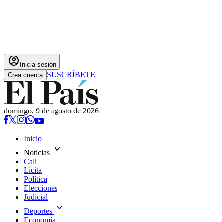
account_circle
Inicia sesión
SUSCRÍBETE
Crea cuenta
domingo, 9 de agosto de 2026
Inicio
expand_more
Noticias
Cali
Licita
Política
Elecciones
Judicial
expand_more
Deportes
Economía