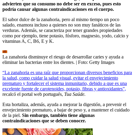
advierten que su consumo no debe ser en exceso, pues esto
podría causar algunas contraindicaciones en el cuerpo.
El sabor dulce de la zanahoria, pero al mismo tiempo un poco
salado, enamora incluso a quienes no son muy fanáticos de las
verduras. Además, se caracteriza por tener grandes propiedades
como por ejemplo, tiene potasio, fósforo, magnesio, yodo, calcio y
vitaminas A, C, B6, E y K.
La zanahoria disminuye el riesgo de desarrollar caries y ayuda a
eliminar las bacterias entre los dientes.
| Foto:
Getty Images
“La zanahoria es una raíz que proporcionan diversos beneficios para
la salud, como cuidar la salud visual, evitar el envejecimiento
prematuro y fortalecer el sistema inmunitario, debido a que es una
excelente fuente de carotenoides, potasio, fibras y antioxidantes”,
recalcó el portal web portugués,
Tua Saúde.
Esta hortaliza, además, ayuda a mejorar la digestión, a prevenir el
envejecimiento prematuro, a bajar de peso y, a mantener el cuidado
de la piel.
Sin embargo, también tiene algunas
contraindicaciones que se deben conocer.