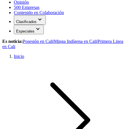
Opinión
500 Empresas
Contenido en Colaboración
expand_more
Clasificados
expand_more
Especiales
Es noticia:
Posesión en Cali
|
Minga Indígena en Cali
|
Primera Linea
en Cali
Inicio