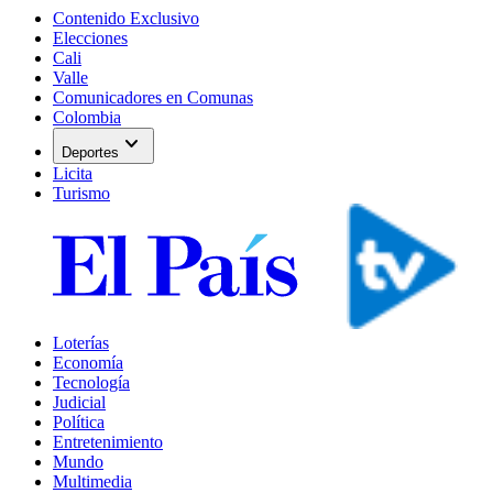
Contenido Exclusivo
Elecciones
Cali
Valle
Comunicadores en Comunas
Colombia
expand_more
Deportes
Licita
Turismo
Loterías
Economía
Tecnología
Judicial
Política
Entretenimiento
Mundo
Multimedia