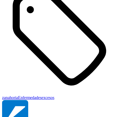
zanahoria
Enfermedades
excesos