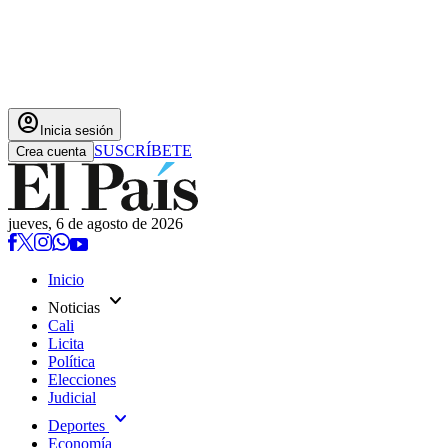
account_circle
Inicia sesión
SUSCRÍBETE
Crea cuenta
jueves, 6 de agosto de 2026
Inicio
expand_more
Noticias
Cali
Licita
Política
Elecciones
Judicial
expand_more
Deportes
Economía