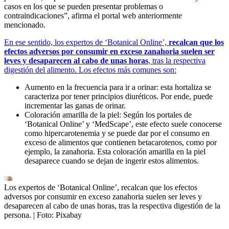
casos en los que se pueden presentar problemas o
contraindicaciones”, afirma el portal web anteriormente
mencionado.
En ese sentido, los expertos de ‘Botanical Online’,
recalcan que los
efectos adversos por consumir en exceso zanahoria suelen ser
leves y desaparecen al cabo de unas horas
, tras la respectiva
digestión del alimento. Los efectos más comunes son:
Aumento en la frecuencia para ir a orinar: esta hortaliza se
caracteriza por tener principios diuréticos. Por ende, puede
incrementar las ganas de orinar.
Coloración amarilla de la piel: Según los portales de
‘Botanical Online’ y ‘MedScape’, este efecto suele conocerse
como hipercarotenemia y se puede dar por el consumo en
exceso de alimentos que contienen betacarotenos, como por
ejemplo, la zanahoria. Esta coloración amarilla en la piel
desaparece cuando se dejan de ingerir estos alimentos.
Los expertos de ‘Botanical Online’, recalcan que los efectos
adversos por consumir en exceso zanahoria suelen ser leves y
desaparecen al cabo de unas horas, tras la respectiva digestión de la
persona.
| Foto:
Pixabay