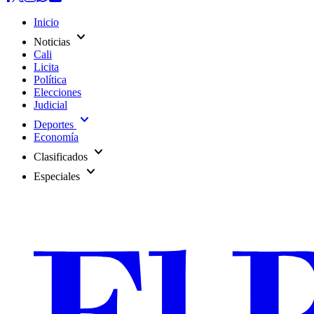
Inicio
expand_more
Noticias
Cali
Licita
Política
Elecciones
Judicial
expand_more
Deportes
Economía
expand_more
Clasificados
expand_more
Especiales