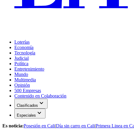
Loterías
Economía
Tecnología
Judicial
Política
Entretenimiento
Mundo
Multimedia
Opinión
500 Empresas
Contenido en Colaboración
expand_more
Clasificados
expand_more
Especiales
Es noticia:
Posesión en Cali
|
Día sin carro en Cali
|
Primera Linea en Ca