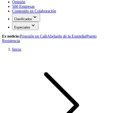
Opinión
500 Empresas
Contenido en Colaboración
expand_more
Clasificados
expand_more
Especiales
Es noticia:
Posesión en Cali
|
Abelardo de la Espriella
|
Puerto
Resistencia
Inicio