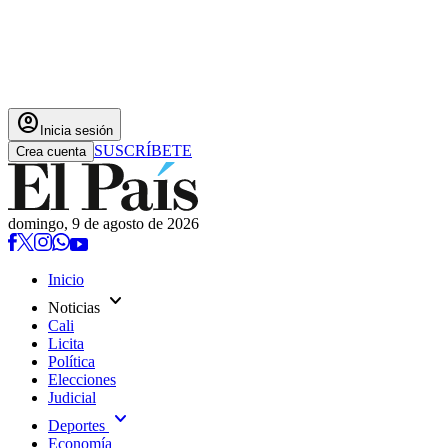
account_circle
Inicia sesión
SUSCRÍBETE
Crea cuenta
domingo, 9 de agosto de 2026
Inicio
expand_more
Noticias
Cali
Licita
Política
Elecciones
Judicial
expand_more
Deportes
Economía