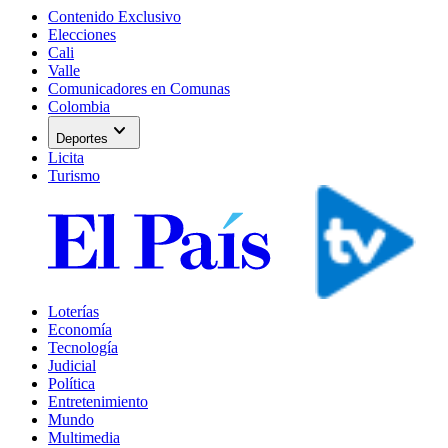
Contenido Exclusivo
Elecciones
Cali
Valle
Comunicadores en Comunas
Colombia
expand_more
Deportes
Licita
Turismo
Loterías
Economía
Tecnología
Judicial
Política
Entretenimiento
Mundo
Multimedia