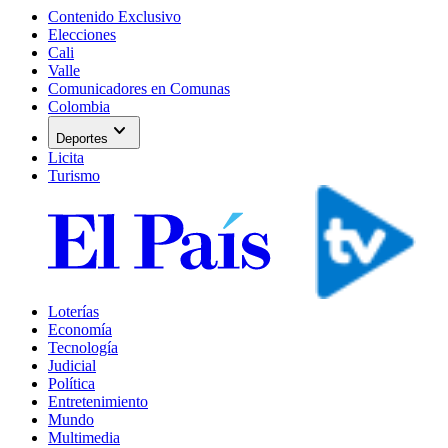
Contenido Exclusivo
Elecciones
Cali
Valle
Comunicadores en Comunas
Colombia
expand_more
Deportes
Licita
Turismo
Loterías
Economía
Tecnología
Judicial
Política
Entretenimiento
Mundo
Multimedia