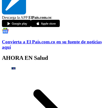
Descarga la APP
ElPaís.com.co
:
Convierta a
El País
.com.co
en su fuente de noticias
aquí
AHORA EN
Salud