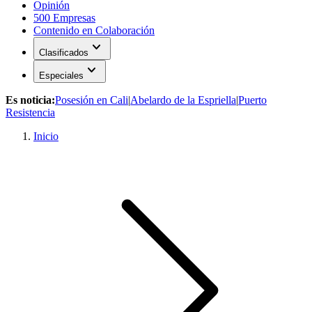
Opinión
500 Empresas
Contenido en Colaboración
expand_more
Clasificados
expand_more
Especiales
Es noticia:
Posesión en Cali
|
Abelardo de la Espriella
|
Puerto
Resistencia
Inicio