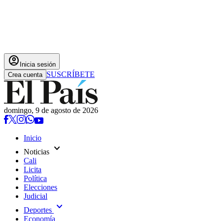
account_circle
Inicia sesión
SUSCRÍBETE
Crea cuenta
domingo, 9 de agosto de 2026
Inicio
expand_more
Noticias
Cali
Licita
Política
Elecciones
Judicial
expand_more
Deportes
Economía