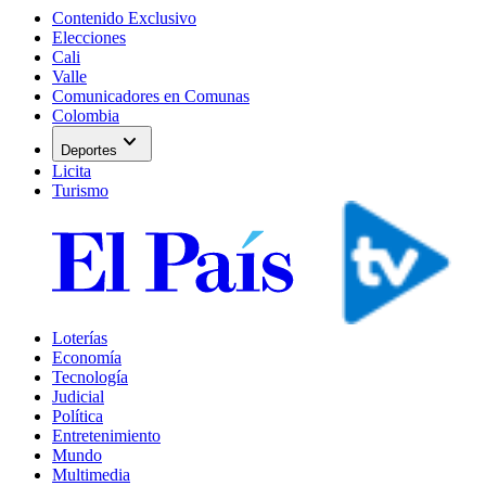
Contenido Exclusivo
Elecciones
Cali
Valle
Comunicadores en Comunas
Colombia
expand_more
Deportes
Licita
Turismo
Loterías
Economía
Tecnología
Judicial
Política
Entretenimiento
Mundo
Multimedia