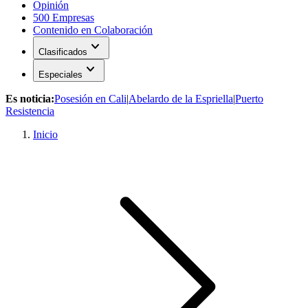
Opinión
500 Empresas
Contenido en Colaboración
expand_more
Clasificados
expand_more
Especiales
Es noticia:
Posesión en Cali
|
Abelardo de la Espriella
|
Puerto
Resistencia
Inicio