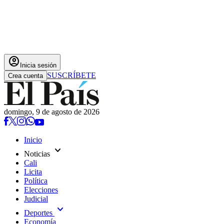
account_circle
Inicia sesión
SUSCRÍBETE
Crea cuenta
domingo, 9 de agosto de 2026
Inicio
expand_more
Noticias
Cali
Licita
Política
Elecciones
Judicial
expand_more
Deportes
Economía