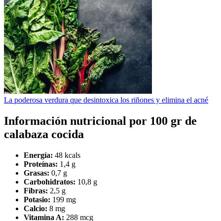
La poderosa verdura que desintoxica los riñones y elimina el acné
Información nutricional por 100 gr de
calabaza cocida
Energía:
48 kcals
Proteínas:
1,4 g
Grasas:
0,7 g
Carbohidratos:
10,8 g
Fibras:
2,5 g
Potasio:
199 mg
Calcio:
8 mg
Vitamina A:
288 mcg