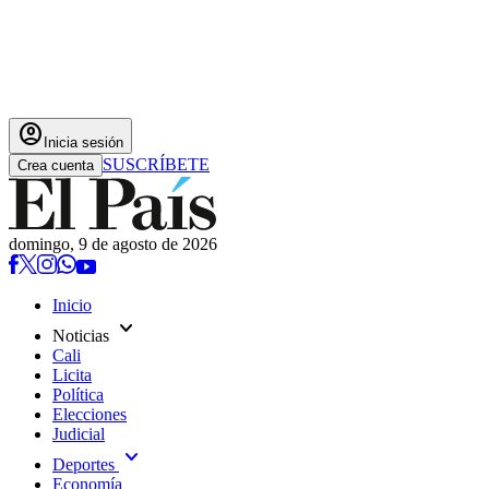
account_circle
Inicia sesión
SUSCRÍBETE
Crea cuenta
domingo, 9 de agosto de 2026
Inicio
expand_more
Noticias
Cali
Licita
Política
Elecciones
Judicial
expand_more
Deportes
Economía