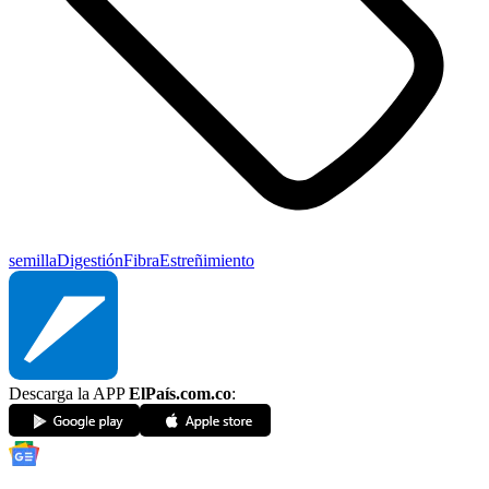
semilla
Digestión
Fibra
Estreñimiento
Descarga la APP
ElPaís.com.co
: