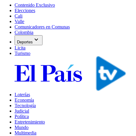
Contenido Exclusivo
Elecciones
Cali
Valle
Comunicadores en Comunas
Colombia
expand_more
Deportes
Licita
Turismo
Loterías
Economía
Tecnología
Judicial
Política
Entretenimiento
Mundo
Multimedia