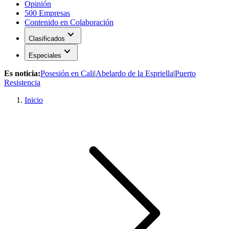
Opinión
500 Empresas
Contenido en Colaboración
expand_more
Clasificados
expand_more
Especiales
Es noticia:
Posesión en Cali
|
Abelardo de la Espriella
|
Puerto
Resistencia
Inicio