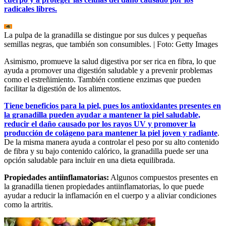
radicales libres.
La pulpa de la granadilla se distingue por sus dulces y pequeñas
semillas negras, que también son consumibles.
| Foto:
Getty Images
Asimismo, promueve la salud digestiva por ser rica en fibra, lo que
ayuda a promover una digestión saludable y a prevenir problemas
como el estreñimiento. También contiene enzimas que pueden
facilitar la digestión de los alimentos.
Tiene beneficios para la piel, pues los antioxidantes presentes en
la granadilla pueden ayudar a mantener la piel saludable,
reducir el daño causado por los rayos UV y promover la
producción de colágeno para mantener la piel joven y radiante
.
De la misma manera ayuda a controlar el peso por su alto contenido
de fibra y su bajo contenido calórico, la granadilla puede ser una
opción saludable para incluir en una dieta equilibrada.
Propiedades antiinflamatorias:
Algunos compuestos presentes en
la granadilla tienen propiedades antiinflamatorias, lo que puede
ayudar a reducir la inflamación en el cuerpo y a aliviar condiciones
como la artritis.