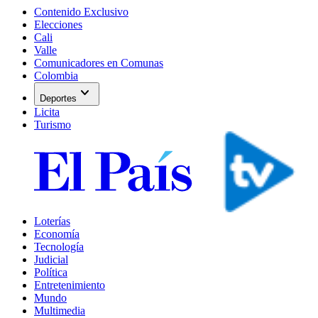
Contenido Exclusivo
Elecciones
Cali
Valle
Comunicadores en Comunas
Colombia
expand_more
Deportes
Licita
Turismo
Loterías
Economía
Tecnología
Judicial
Política
Entretenimiento
Mundo
Multimedia