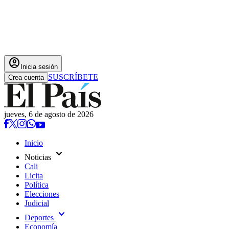
account_circle
Inicia sesión
SUSCRÍBETE
Crea cuenta
jueves, 6 de agosto de 2026
Inicio
expand_more
Noticias
Cali
Licita
Política
Elecciones
Judicial
expand_more
Deportes
Economía