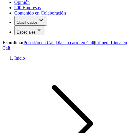
Opinión
500 Empresas
Contenido en Colaboración
expand_more
Clasificados
expand_more
Especiales
Es noticia:
Posesión en Cali
|
Día sin carro en Cali
|
Primera Linea en
Cali
Inicio