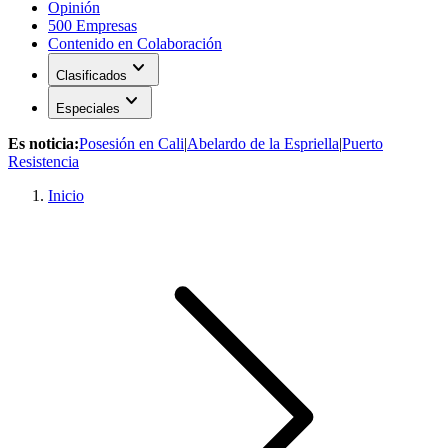
Opinión
500 Empresas
Contenido en Colaboración
expand_more
Clasificados
expand_more
Especiales
Es noticia:
Posesión en Cali
|
Abelardo de la Espriella
|
Puerto
Resistencia
Inicio