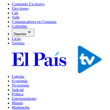
Contenido Exclusivo
Elecciones
Cali
Valle
Comunicadores en Comunas
Colombia
expand_more
Deportes
Licita
Turismo
Loterías
Economía
Tecnología
Judicial
Política
Entretenimiento
Mundo
Multimedia