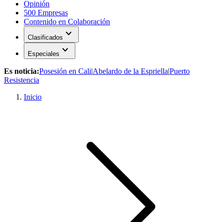
Opinión
500 Empresas
Contenido en Colaboración
expand_more
Clasificados
expand_more
Especiales
Es noticia:
Posesión en Cali
|
Abelardo de la Espriella
|
Puerto
Resistencia
Inicio