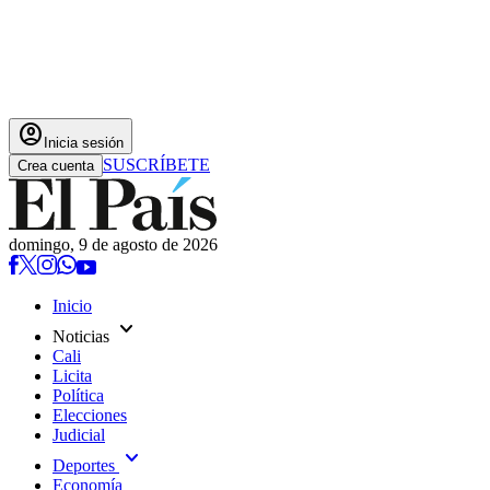
account_circle
Inicia sesión
SUSCRÍBETE
Crea cuenta
domingo, 9 de agosto de 2026
Inicio
expand_more
Noticias
Cali
Licita
Política
Elecciones
Judicial
expand_more
Deportes
Economía