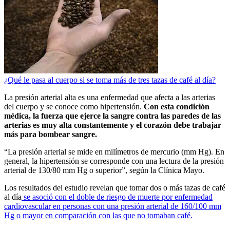
¿Qué le pasa al cuerpo si se toma más de tres tazas de café al día?
La presión arterial alta es una enfermedad que afecta a las arterias
del cuerpo y se conoce como hipertensión.
Con esta condición
médica, la fuerza que ejerce la sangre contra las paredes de las
arterias es muy alta constantemente y el corazón debe trabajar
más para bombear sangre.
“La presión arterial se mide en milímetros de mercurio (mm Hg). En
general, la hipertensión se corresponde con una lectura de la presión
arterial de 130/80 mm Hg o superior”, según la Clínica Mayo.
Los resultados del estudio revelan que tomar dos o más tazas de café
al día
se asoció con el doble de riesgo de muerte por enfermedad
cardiovascular en personas con una presión arterial de 160/100 mm
Hg o mayor en comparación con las que no tomaban café.