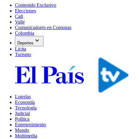
Contenido Exclusivo
Elecciones
Cali
Valle
Comunicadores en Comunas
Colombia
expand_more
Deportes
Licita
Turismo
Loterías
Economía
Tecnología
Judicial
Política
Entretenimiento
Mundo
Multimedia