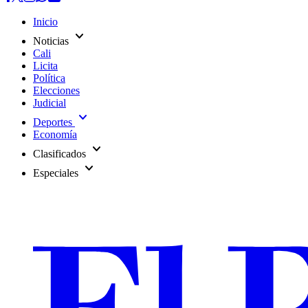
Inicio
expand_more
Noticias
Cali
Licita
Política
Elecciones
Judicial
expand_more
Deportes
Economía
expand_more
Clasificados
expand_more
Especiales