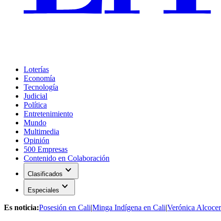
Loterías
Economía
Tecnología
Judicial
Política
Entretenimiento
Mundo
Multimedia
Opinión
500 Empresas
Contenido en Colaboración
expand_more
Clasificados
expand_more
Especiales
Es noticia:
Posesión en Cali
|
Minga Indígena en Cali
|
Verónica Alcocer