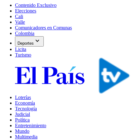
Contenido Exclusivo
Elecciones
Cali
Valle
Comunicadores en Comunas
Colombia
expand_more
Deportes
Licita
Turismo
Loterías
Economía
Tecnología
Judicial
Política
Entretenimiento
Mundo
Multimedia