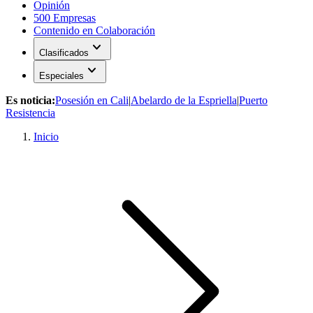
Opinión
500 Empresas
Contenido en Colaboración
expand_more
Clasificados
expand_more
Especiales
Es noticia:
Posesión en Cali
|
Abelardo de la Espriella
|
Puerto
Resistencia
Inicio