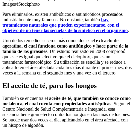
Images/iStockphoto
Para eliminarlos, existen antibióticos o antimicóticos procesados
industrialmente muy famosos. No obstante, también
hay
tratamientos naturales que pueden experimentarse, con el
objetivo de no tener las secuelas de lo sintético en el organismo
.
Uno de los remedios caseros más conocidos es
el extracto de
ageratina, el cual funciona como antifúngico y hace parte de la
familia de los girasoles
. Un estudio realizado en 2008 comprobó
que este es igual que efectivo que el ciclopirox, que es un
tratamiento farmacológico. Su utilización es sencilla y se reduce a
aplicarlo en el área afectada cada tres días durante el primer mes, dos
veces a la semana en el segundo mes y una vez en el tercero.
El aceite de té, para los hongos
También se encuentra el
aceite de té, que también se conoce como
melaleuca, el cual cuenta con propiedades antisépticas
. Según el
Centro Nacional de Salud Complementaria e Integrada, esta
sustancia tiene gran efecto contra los hongos en las uñas de los pies.
Se puede usar dos veces al día, aplicándolo en el área afectada con
un hisopo de algodón.