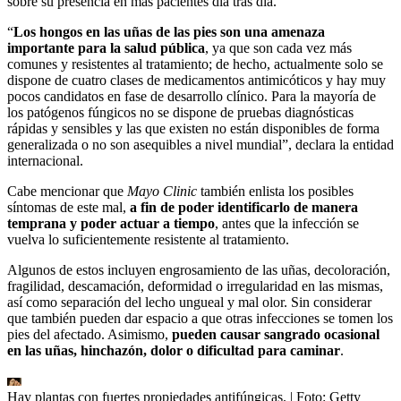
sobre su presencia en más pacientes día tras día.
“
Los hongos en las uñas de las pies son una amenaza
importante para la salud pública
, ya que son cada vez más
comunes y resistentes al tratamiento; de hecho, actualmente solo se
dispone de cuatro clases de medicamentos antimicóticos y hay muy
pocos candidatos en fase de desarrollo clínico. Para la mayoría de
los patógenos fúngicos no se dispone de pruebas diagnósticas
rápidas y sensibles y las que existen no están disponibles de forma
generalizada o no son asequibles a nivel mundial”, declara la entidad
internacional.
Cabe mencionar que
Mayo Clinic
también enlista los posibles
síntomas de este mal,
a fin de poder identificarlo de manera
temprana y poder actuar a tiempo
, antes que la infección se
vuelva lo suficientemente resistente al tratamiento.
Algunos de estos incluyen engrosamiento de las uñas, decoloración,
fragilidad, descamación, deformidad o irregularidad en las mismas,
así como separación del lecho ungueal y mal olor. Sin considerar
que también pueden dar espacio a que otras infecciones se tomen los
pies del afectado. Asimismo,
pueden causar sangrado ocasional
en las uñas, hinchazón, dolor o dificultad para caminar
.
Hay plantas con fuertes propiedades antifúngicas.
| Foto:
Getty