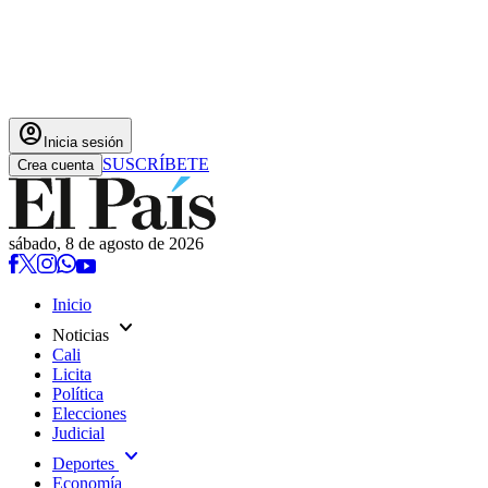
account_circle
Inicia sesión
SUSCRÍBETE
Crea cuenta
sábado, 8 de agosto de 2026
Inicio
expand_more
Noticias
Cali
Licita
Política
Elecciones
Judicial
expand_more
Deportes
Economía