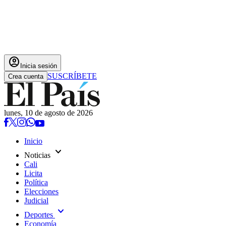
account_circle
Inicia sesión
SUSCRÍBETE
Crea cuenta
lunes, 10 de agosto de 2026
Inicio
expand_more
Noticias
Cali
Licita
Política
Elecciones
Judicial
expand_more
Deportes
Economía