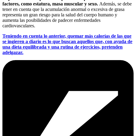
factores, como estatura, masa muscular y sexo.
Además, se debe
tener en cuenta que la acumulación anormal o excesiva de grasa
representa un gran riesgo para la salud del cuerpo humano y
aumenta las posibilidades de padecer enfermedades
cardiovasculares.
Teniendo en cuenta lo anterior, quemar más calorías de las que
se ingieren a diario es lo que buscan aquellos que, con ayuda de
una dieta equilibrada y una rutina de ejercicios, pretenden
adelgazar.