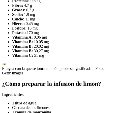
Proteínas:
0,69 g
Fibra:
4,7 g
Grasas:
0,3 g
Sodio:
1,9 mg
Calcio:
11 mg
Hierro:
0,45 mg
Fósforo:
16 mg
Potasio:
170 mg
Vitamina A:
0,06 mg
Vitamina B:
10,05 mg
Vitamina B:
20,02 mg
Vitamina B:
30,27 mg
Vitamina C:
51 mg
El agua con la que se toma el limón puede ser gasificada.
| Foto:
Getty Images
¿Cómo preparar la infusión de limón?
Ingredientes
:
1 litro de agua.
Cáscara de dos limones.
1 ramita de manzanilla.