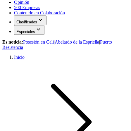
Opinión
500 Empresas
Contenido en Colaboración
expand_more
Clasificados
expand_more
Especiales
Es noticia:
Posesión en Cali
|
Abelardo de la Espriella
|
Puerto
Resistencia
Inicio