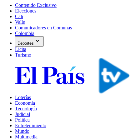
Contenido Exclusivo
Elecciones
Cali
Valle
Comunicadores en Comunas
Colombia
expand_more
Deportes
Licita
Turismo
Loterías
Economía
Tecnología
Judicial
Política
Entretenimiento
Mundo
Multimedia