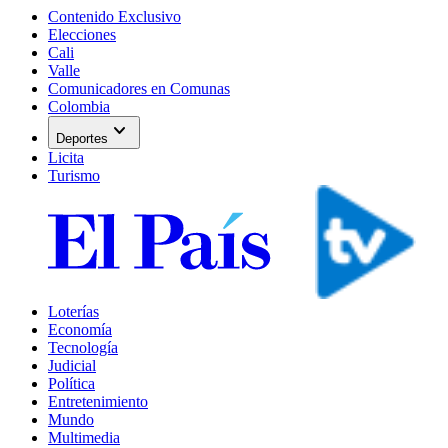
Contenido Exclusivo
Elecciones
Cali
Valle
Comunicadores en Comunas
Colombia
expand_more
Deportes
Licita
Turismo
Loterías
Economía
Tecnología
Judicial
Política
Entretenimiento
Mundo
Multimedia