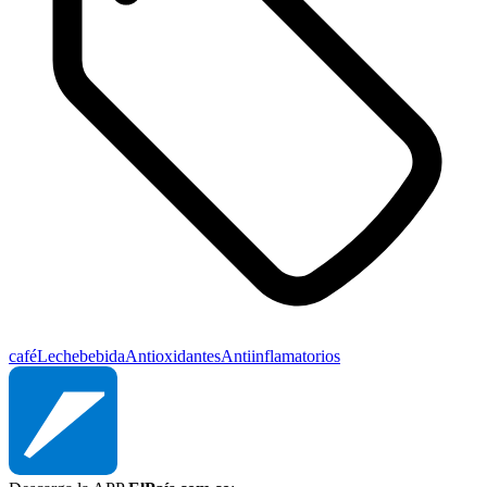
café
Leche
bebida
Antioxidantes
Antiinflamatorios