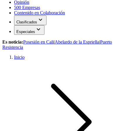
Opinión
500 Empresas
Contenido en Colaboración
expand_more
Clasificados
expand_more
Especiales
Es noticia:
Posesión en Cali
|
Abelardo de la Espriella
|
Puerto
Resistencia
Inicio