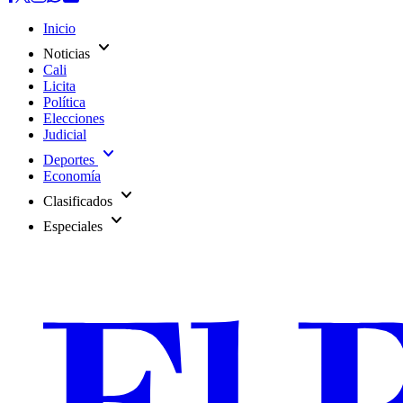
Inicio
expand_more
Noticias
Cali
Licita
Política
Elecciones
Judicial
expand_more
Deportes
Economía
expand_more
Clasificados
expand_more
Especiales