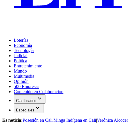
Loterías
Economía
Tecnología
Judicial
Política
Entretenimiento
Mundo
Multimedia
Opinión
500 Empresas
Contenido en Colaboración
expand_more
Clasificados
expand_more
Especiales
Es noticia:
Posesión en Cali
|
Minga Indígena en Cali
|
Verónica Alcocer