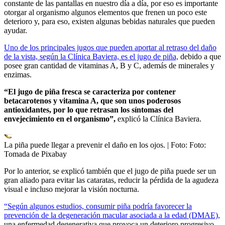
constante de las pantallas en nuestro día a día, por eso es importante
otorgar al organismo algunos elementos que frenen un poco este
deterioro y, para eso, existen algunas bebidas naturales que pueden
ayudar.
Uno de los principales jugos que pueden aportar al retraso del daño
de la vista, según la Clínica Baviera, es el jugo de piña,
debido a que
posee gran cantidad de vitaminas A, B y C, además de minerales y
enzimas.
“El jugo de piña fresca se caracteriza por contener
betacarotenos y vitamina A, que son unos poderosos
antioxidantes, por lo que retrasan los síntomas del
envejecimiento en el organismo”,
explicó la Clínica Baviera.
La piña puede llegar a prevenir el daño en los ojos.
| Foto:
Foto:
Tomada de Pixabay
Por lo anterior, se explicó también que el jugo de piña puede ser un
gran aliado para evitar las cataratas, reducir la pérdida de la agudeza
visual e incluso mejorar la visión nocturna.
“Según algunos estudios, consumir piña podría favorecer la
prevención de la degeneración macular asociada a la edad (DMAE),
una enfermedad degenerativa que provoca un deterioro progresivo