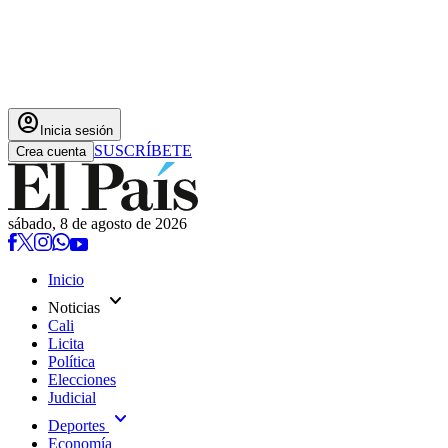
account_circle
Inicia sesión
SUSCRÍBETE
Crea cuenta
sábado, 8 de agosto de 2026
Inicio
expand_more
Noticias
Cali
Licita
Política
Elecciones
Judicial
expand_more
Deportes
Economía