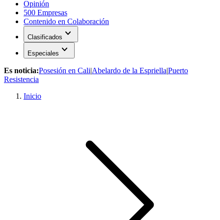
Opinión
500 Empresas
Contenido en Colaboración
expand_more
Clasificados
expand_more
Especiales
Es noticia:
Posesión en Cali
|
Abelardo de la Espriella
|
Puerto
Resistencia
Inicio