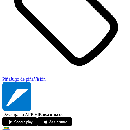
Piña
Jugo de piña
Visión
Descarga la APP
ElPaís.com.co
: