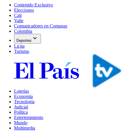
Contenido Exclusivo
Elecciones
Cali
Valle
Comunicadores en Comunas
Colombia
expand_more
Deportes
Licita
Turismo
Loterías
Economía
Tecnología
Judicial
Política
Entretenimiento
Mundo
Multimedia