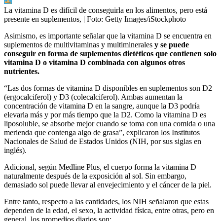
La vitamina D es difícil de conseguirla en los alimentos, pero está
presente en suplementos,
| Foto:
Getty Images/iStockphoto
Asimismo, es importante señalar que la vitamina D se encuentra en
suplementos de multivitaminas y multiminerales
y se puede
conseguir en forma de suplementos dietéticos que contienen solo
vitamina D o vitamina D combinada con algunos otros
nutrientes.
“Las dos formas de vitamina D disponibles en suplementos son D2
(ergocalciferol) y D3 (colecalciferol). Ambas aumentan la
concentración de vitamina D en la sangre, aunque la D3 podría
elevarla más y por más tiempo que la D2. Como la vitamina D es
liposoluble, se absorbe mejor cuando se toma con una comida o una
merienda que contenga algo de grasa”, explicaron los Institutos
Nacionales de Salud de Estados Unidos (NIH, por sus siglas en
inglés).
Adicional, según Medline Plus, el cuerpo forma la vitamina D
naturalmente después de la exposición al sol. Sin embargo,
demasiado sol puede llevar al envejecimiento y el cáncer de la piel.
Entre tanto, respecto a las cantidades, los NIH señalaron que estas
dependen de la edad, el sexo, la actividad física, entre otras, pero en
general, los promedios diarios son: