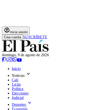
account_circle
Inicia sesión
SUSCRÍBETE
Crea cuenta
domingo, 9 de agosto de 2026
Inicio
expand_more
Noticias
Cali
Licita
Política
Elecciones
Judicial
expand_more
Deportes
Economía