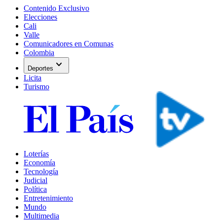
Contenido Exclusivo
Elecciones
Cali
Valle
Comunicadores en Comunas
Colombia
expand_more
Deportes
Licita
Turismo
Loterías
Economía
Tecnología
Judicial
Política
Entretenimiento
Mundo
Multimedia