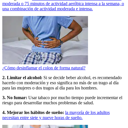
moderada o 75 minutos de actividad aeróbica intensa a la semana, o
una combinación de actividad moderada e intensa.
¿Cómo desinflamar el colon de forma natural?
2. Limitar el alcohol:
Si se decide beber alcohol, es recomendado
hacerlo con moderación y eso significa no más de un trago al día
para las mujeres o dos tragos al día para los hombres.
3. No fumar:
Usar tabaco por mucho tiempo puede incrementar el
riesgo para desarrollar muchos problemas de salud.
4. Mejorar los hábitos de sueño:
la mayoría de los adultos
necesitan entre siete y nueve horas de sueño.