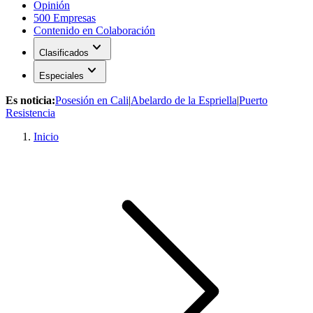
Opinión
500 Empresas
Contenido en Colaboración
expand_more
Clasificados
expand_more
Especiales
Es noticia:
Posesión en Cali
|
Abelardo de la Espriella
|
Puerto
Resistencia
Inicio