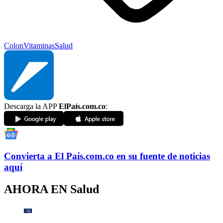
Colon
Vitaminas
Salud
Descarga la APP
ElPaís.com.co
:
Convierta a
El País
.com.co
en su fuente de noticias
aquí
AHORA EN
Salud