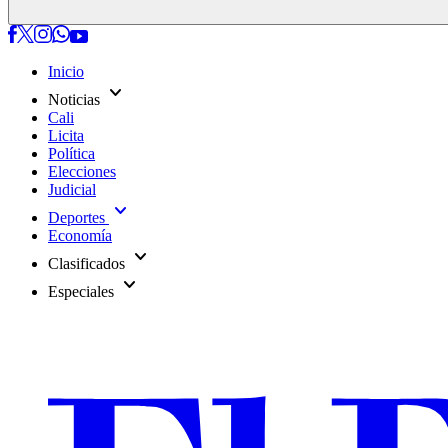
Inicio
expand_more
Noticias
Cali
Licita
Política
Elecciones
Judicial
expand_more
Deportes
Economía
expand_more
Clasificados
expand_more
Especiales