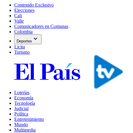
Contenido Exclusivo
Elecciones
Cali
Valle
Comunicadores en Comunas
Colombia
expand_more
Deportes
Licita
Turismo
Loterías
Economía
Tecnología
Judicial
Política
Entretenimiento
Mundo
Multimedia