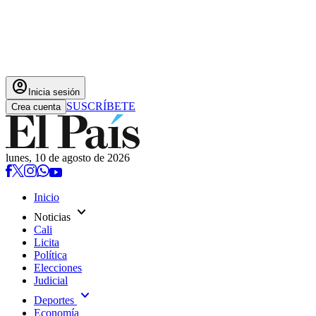
account_circle
Inicia sesión
SUSCRÍBETE
Crea cuenta
lunes, 10 de agosto de 2026
Inicio
expand_more
Noticias
Cali
Licita
Política
Elecciones
Judicial
expand_more
Deportes
Economía