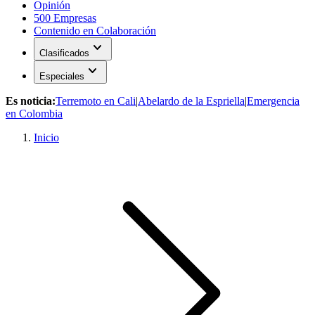
Opinión
500 Empresas
Contenido en Colaboración
expand_more
Clasificados
expand_more
Especiales
Es noticia:
Terremoto en Cali
|
Abelardo de la Espriella
|
Emergencia
en Colombia
Inicio