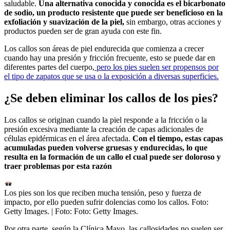
saludable.
Una alternativa conocida y conocida es el bicarbonato
de sodio, un producto resistente que puede ser beneficioso en la
exfoliación y suavización de la piel,
sin embargo, otras acciones y
productos pueden ser de gran ayuda con este fin.
Los callos son áreas de piel endurecida que comienza a crecer
cuando hay una presión y fricción frecuente, esto se puede dar en
diferentes partes del cuerpo,
pero los pies suelen ser propensos por
el tipo de zapatos que se usa o la exposición a diversas superficies.
¿Se deben eliminar los callos de los pies?
Los callos se originan cuando la piel responde a la fricción o la
presión excesiva mediante la creación de capas adicionales de
células epidérmicas en el área afectada.
Con el tiempo, estas capas
acumuladas pueden volverse gruesas y endurecidas, lo que
resulta en la formación de un callo el cual puede ser doloroso y
traer problemas por esta razón
Los pies son los que reciben mucha tensión, peso y fuerza de
impacto, por ello pueden sufrir dolencias como los callos. Foto:
Getty Images.
| Foto:
Foto: Getty Images.
Por otra parte, según la Clínica Mayo, las callosidades no suelen ser