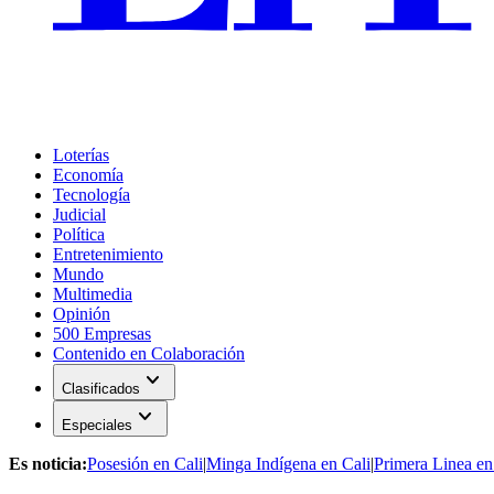
Loterías
Economía
Tecnología
Judicial
Política
Entretenimiento
Mundo
Multimedia
Opinión
500 Empresas
Contenido en Colaboración
expand_more
Clasificados
expand_more
Especiales
Es noticia:
Posesión en Cali
|
Minga Indígena en Cali
|
Primera Linea en