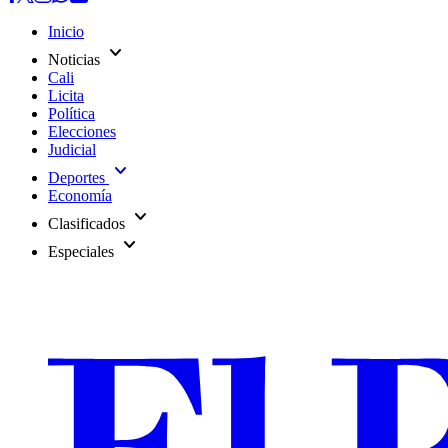
Inicio
expand_more
Noticias
Cali
Licita
Política
Elecciones
Judicial
expand_more
Deportes
Economía
expand_more
Clasificados
expand_more
Especiales