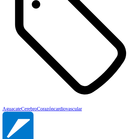
Aguacate
Cerebro
Corazón
cardiovascular