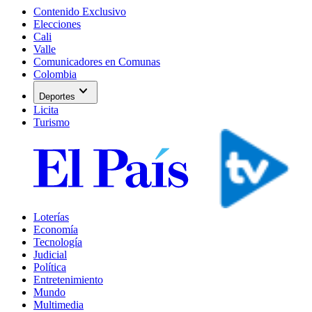
Contenido Exclusivo
Elecciones
Cali
Valle
Comunicadores en Comunas
Colombia
expand_more
Deportes
Licita
Turismo
Loterías
Economía
Tecnología
Judicial
Política
Entretenimiento
Mundo
Multimedia