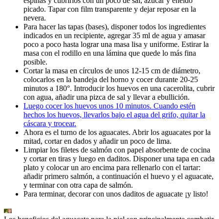
espinas y cubrirlos con un poco de sal, azúcar y eneldo
picado. Tapar con film transparente y dejar reposar en la
nevera.
Para hacer las tapas (bases), disponer todos los ingredientes
indicados en un recipiente, agregar 35 ml de agua y amasar
poco a poco hasta lograr una masa lisa y uniforme. Estirar la
masa con el rodillo en una lámina que quede lo más fina
posible.
Cortar la masa en círculos de unos 12-15 cm de diámetro,
colocarlos en la bandeja del horno y cocer durante 20-25
minutos a 180°. Introducir los huevos en una cacerolita, cubrir
con agua, añadir una pizca de sal y llevar a ebullición.
Luego cocer los huevos unos 10 minutos. Cuando estén
hechos los huevos, llevarlos bajo el agua del grifo, quitar la
cáscara y trocear.
Ahora es el turno de los aguacates. Abrir los aguacates por la
mitad, cortar en dados y añadir un poco de lima.
Limpiar los filetes de salmón con papel absorbente de cocina
y cortar en tiras y luego en daditos. Disponer una tapa en cada
plato y colocar un aro encima para rellenarlo con el tartar:
añadir primero salmón, a continuación el huevo y el aguacate,
y terminar con otra capa de salmón.
Para terminar, decorar con unos daditos de aguacate ¡y listo!