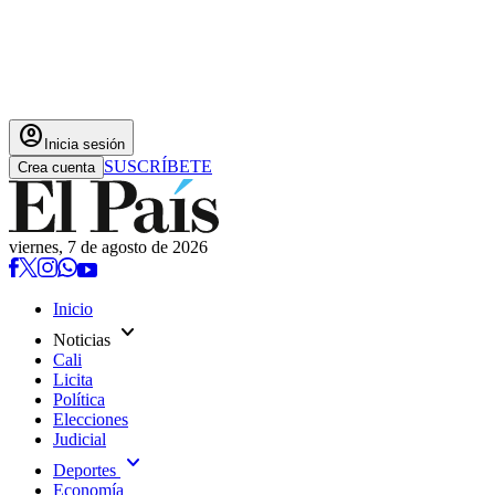
account_circle
Inicia sesión
SUSCRÍBETE
Crea cuenta
viernes, 7 de agosto de 2026
Inicio
expand_more
Noticias
Cali
Licita
Política
Elecciones
Judicial
expand_more
Deportes
Economía