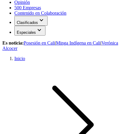
Opinión
500 Empresas
Contenido en Colaboración
expand_more
Clasificados
expand_more
Especiales
Es noticia:
Posesión en Cali
|
Minga Indígena en Cali
|
Verónica
Alcocer
Inicio